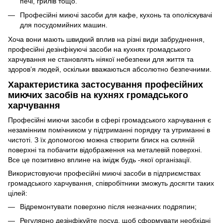
печі, грилів тощо.
Професійні миючі засоби для кафе, кухонь та ополіскувачі
для посудомийних машин.
Хоча вони мають швидкий вплив на різні види забруднення,
професійні дезінфікуючі засоби на кухнях громадського
харчування не становлять ніякої небезпеки для життя та
здоров’я людей, оскільки вважаються абсолютно безпечними.
Характеристика застосування професійних
миючих засобів на кухнях громадського
харчування
Професійні миючи засоби в сфері громадського харчування є
незамінним помічником у підтриманні порядку та утриманні в
чистоті. З їх допомогою можна створити блиск на скляній
поверхні та побачити відображення на металевій поверхні.
Все це позитивно вплине на імідж будь -якої організації.
Використовуючи професійні миючі засоби в підприємствах
громадського харчування, співробітники зможуть досягти таких
цілей:
Відремонтувати поверхню після незначних подряпин;
Регулярно дезінфікуйте посуд, щоб сформувати необхідні