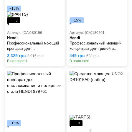
−15%
3
−15%
Артикул: (СА)180196
Артикул: (СА)180201
Hendi
Hendi
Профессиональный моющий
Профессиональный моющий
препарат для
концентрат для грилей и
пароконвектоматов, канистра
печей, бутылка - 1 л HENDI
3 329 грн
449 грн
3 916 грн
528 грн
10 л HENDI 231388
975039
В наявності
В наявності
−15%
3
2