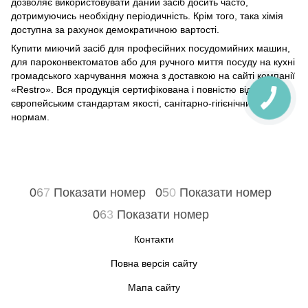
дозволяє використовувати даний засіб досить часто,
дотримуючись необхідну періодичність. Крім того, така хімія
доступна за рахунок демократичною вартості.
Купити миючий засіб для професійних посудомийних машин,
для пароконвектоматов або для ручного миття посуду на кухні
громадського харчування можна з доставкою на сайті компанії
«Restro». Вся продукція сертифікована і повністю відповідає
європейським стандартам якості, санітарно-гігієнічним
нормам.
0
6
7
Показати номер
0
5
0
Показати номер
0
6
3
Показати номер
Контакти
Повна версія сайту
Мапа сайту