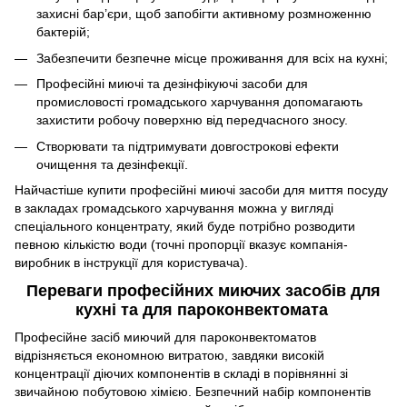
захисні бар’єри, щоб запобігти активному розмноженню
бактерій;
Забезпечити безпечне місце проживання для всіх на кухні;
Професійні миючі та дезінфікуючі засоби для
промисловості громадського харчування допомагають
захистити робочу поверхню від передчасного зносу.
Створювати та підтримувати довгострокові ефекти
очищення та дезінфекції.
Найчастіше купити професійні миючі засоби для миття посуду
в закладах громадського харчування можна у вигляді
спеціального концентрату, який буде потрібно розводити
певною кількістю води (точні пропорції вказує компанія-
виробник в інструкції для користувача).
Переваги професійних миючих засобів для
кухні та для пароконвектомата
Професійне засіб миючий для пароконвектоматов
відрізняється економною витратою, завдяки високій
концентрації діючих компонентів в складі в порівнянні зі
звичайною побутовою хімією. Безпечний набір компонентів