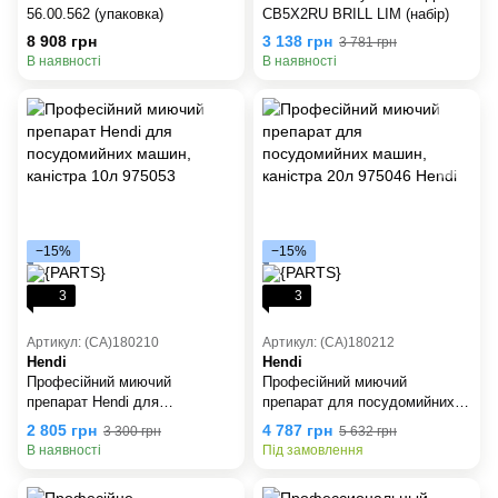
56.00.562 (упаковка)
CB5X2RU BRILL LIM (набір)
8 908 грн
3 138 грн
3 781 грн
В наявності
В наявності
−15%
−15%
3
3
Артикул: (СА)180210
Артикул: (СА)180212
Hendi
Hendi
Професійний миючий
Професійний миючий
препарат Hendi для
препарат для посудомийних
посудомийних машин,
машин, каністра 20л 975046
2 805 грн
4 787 грн
3 300 грн
5 632 грн
каністра 10л 975053
Hendi
В наявності
Під замовлення