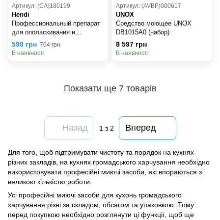
Артикул: (СА)180199
Артикул: (AVBP)000617
Hendi
UNOX
Профессиональный препарат
Средство моющее UNOX
для ополаскивания и
DB1015A0 (набор)
полировки стали HENDI
598 грн
8 597 грн
704 грн
979761
В наявності
В наявності
Показати ще 7 товарів
Назад
Вперед
1
з 2
Для того, щоб підтримувати чистоту та порядок на кухнях
різних закладів, на кухнях громадського харчування необхідно
використовувати професійні миючі засоби, які впораються з
великою кількістю роботи.
Усі професійні миючі засоби для кухонь громадського
харчування різні за складом, обсягом та упаковкою. Тому
перед покупкою необхідно розглянути ці функції, щоб ще