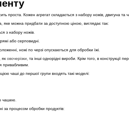
менту
ить проста. Кожен агрегат складається з набору ножів, двигуна та ча
, яке можна придбати за доступною ціною, виглядає так:
ся з набору ножів.
 прямі або серповидні.
ложенні, ножі по черзі опускаються для обробки їжі.
, як
овочерізки
, та інші однорідні вироби. Крім того, в конструкції
ся привабливим.
кцією чаші до першої групи входять такі моделі:
ю чашею.
ані за процесом обробки продуктів: