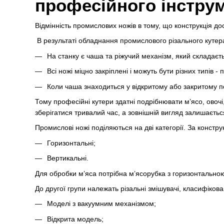
професійного інстру
Відмінність промислових ножів в тому, що конструкція дос
В результаті обладнання промислового різального кутера
На станку є чаша та ріжучий механізм, який складаєть
Всі ножі міцно закріплені і можуть бути різних типів -
Коли чаша знаходиться у відкритому або закритому по
Тому професійні кутери здатні подрібнювати м’ясо, овочі
зберігатися тривалий час, а зовнішній вигляд залишаєть
Промислові ножі поділяються на дві категорії. За констру
Горизонтальні;
Вертикальні.
Для обробки м’яса потрібна м’ясорубка з горизонтально
До другої групи належать різальні змішувачі, класифіков
Моделі з вакуумним механізмом;
Відкрита модель;