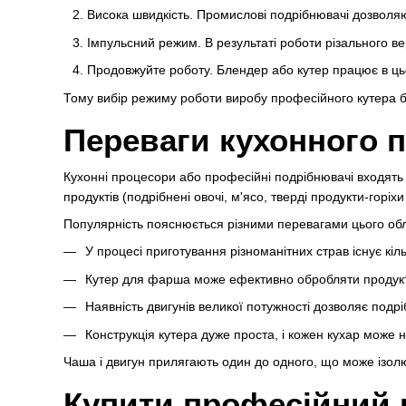
Висока швидкість. Промислові подрібнювачі дозволяют
Імпульсний режим. В результаті роботи різального в
Продовжуйте роботу. Блендер або кутер працює в цьом
Тому вибір режиму роботи виробу професійного кутера без
Переваги кухонного п
Кухонні процесори або професійні подрібнювачі входять
продуктів (подрібнені овочі, м'ясо, тверді продукти-горіхи
Популярність пояснюється різними перевагами цього об
У процесі приготування різноманітних страв існує кі
Кутер для фарша може ефективно обробляти продукт
Наявність двигунів великої потужності дозволяє подрі
Конструкція кутера дуже проста, і кожен кухар може 
Чаша і двигун прилягають один до одного, що може ізол
Купити професійний 