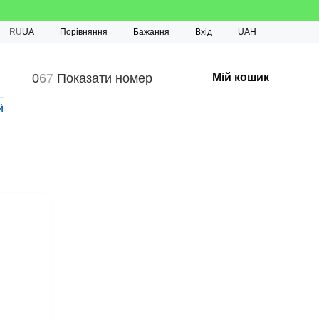
Порівняння
RU
UA
Бажання
Вхід
UAH
0
6
7
Показати номер
Мій кошик
й