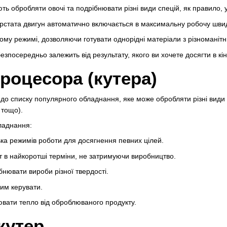
ь обробляти овочі та подрібнювати різні види спецій, як правило, у
ерстата двигун автоматично включається в максимальну робочу швид
у режимі, дозволяючи готувати однорідні матеріали з різноманітних
посередньо залежить від результату, якого ви хочете досягти в кін
роцесора (кутера)
 до списку популярного обладнання, яке може обробляти різні види
 тощо).
ладнання:
лька режимів роботи для досягнення певних цілей.
 в найкоротші терміни, не затримуючи виробництво.
бнювати вироби різної твердості.
ним керувати.
ювати тепло від оброблюваного продукту.
кутер