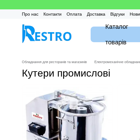
Перейти до основного контенту
Про нас
Контакти
Оплата
Доставка
Відгуки
Нови
Калькулятор
Гарантія
FAQ / Часті питання
Монтаж
Каталог
товарів
Обладнання для ресторанів та магазинів
Електромеханічне обладнан
Кутери промислові