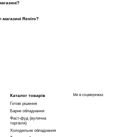
магазині?
-магазині Restro?
Ми в соцмережах
Каталог товарів
Готові рішення
Барне обладнання
Фаст-фуд (вулична
торгівля)
Холодильне обладнання