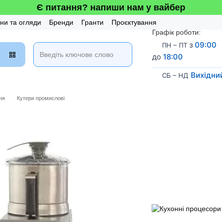
Є питання? напиши нам у вайбер
ни та огляди
Бренди
Гранти
Проєктування
Графік роботи:
 та Сервіс
Бонусна система
з
09:00
ПН – ПТ
до
18:00
Вихідни
СБ – НД
ня
Кутери промислові