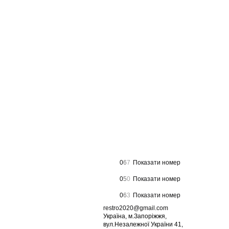
0
6
7
Показати номер
0
5
0
Показати номер
0
6
3
Показати номер
restro2020@gmail.com
Україна, м.Запоріжжя,
вул.Незалежної України 41,