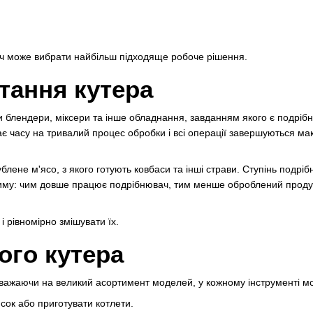
ач може вибрати найбільш підходяще робоче рішення.
тання кутера
 блендери, міксери та інше обладнання, завданням якого є подрібне
має часу на тривалий процес обробки і всі операції завершуються 
ене м'ясо, з якого готують ковбаси та інші страви. Ступінь подрібн
иму: чим довше працює подрібнювач, тим менше оброблений продукт
і рівномірно змішувати їх.
ого кутера
зважаючи на великий асортимент моделей, у кожному інструменті мо
сок або приготувати котлети.