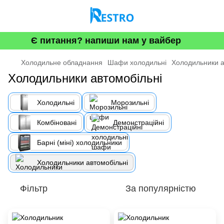
Є питання? напиши нам у вайбер
Холодильне обладнання
Шафи холодильні
Холодильники а
Холодильники автомобільні
Холодильні
Морозильнi
Комбіновані
Демонстраційні
Барні (міні) холодильники
Холодильники автомобільні
Фільтр
За популярністю