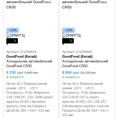
−13%
−13%
3
3
Артикул: (CI)298659
Артикул: (CI)298660
GoodFood (Китай)
GoodFood (Китай)
Холодильник автомобільний
Холодильник автомобільний
GoodFood CR30
GoodFood CR50
8 230 грн
8 804 грн
9 460 грн
10 120 грн
В наявності
В наявності
Об’єм: 35 л Температурний
Об’єм: 50 л Температурний
режим: -20°C…+20°C
режим: -20°C…+20°C
Потужність: 70 Вт Живлення:
Потужність: 70 Вт Живлення:
12В / 24В DC, 220–240В (через
220–240 В / 50 Гц (через
адаптер AC/DC) Матеріал
адаптер AC/DC), DC 12В, DC
корпусу: пластик Габарити
24В Матеріал корпусу: пластик
(Д×Ш×В): 654 × 441 × 433 мм
Габарити (Д×Ш×В): 654 × 441 ×
531 мм