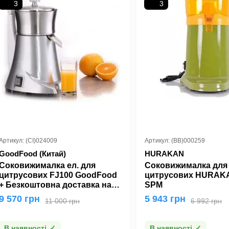
3
3
Артикул: (CI)024009
Артикул: (BB)000259
GoodFood (Китай)
HURAKAN
Соковижималка ел. для
Соковижималка для
цитрусових FJ100 GoodFood
цитрусових HURAK
+ Безкоштовна доставка на
SPM
відділення НП
9 570 грн
5 943 грн
11 000 грн
6 992 грн
В наявності
В наявності