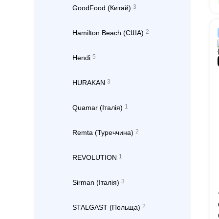
3
GoodFood (Китай)
2
Hamilton Beach (США)
5
Hendi
3
HURAKAN
1
Quamar (Італія)
2
Remta (Туреччина)
1
REVOLUTION
3
Sirman (Італія)
2
STALGAST (Польща)