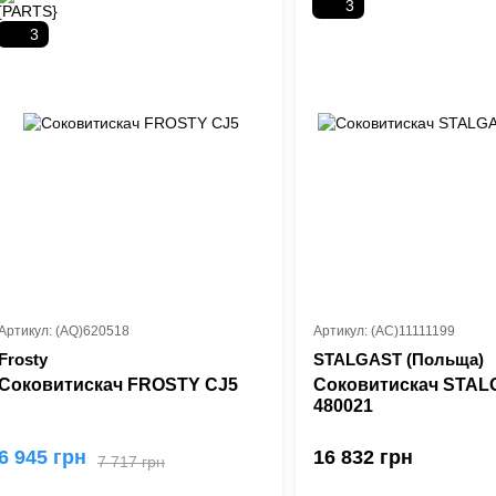
3
3
Артикул: (AQ)620518
Артикул: (AC)11111199
Frosty
STALGAST (Польща)
Соковитискач FROSTY CJ5
Соковитискач STA
480021
6 945 грн
16 832 грн
7 717 грн