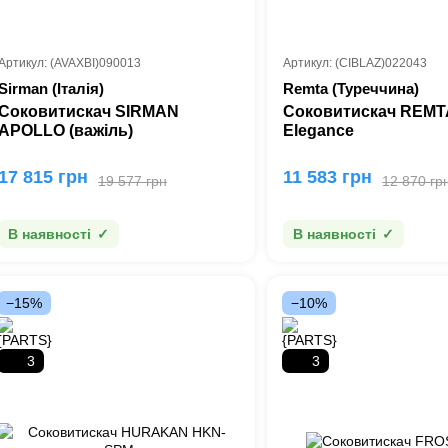
Артикул: (AVAXBI)090013
Артикул: (CIBLAZ)022043
Sirman (Італія)
Remta (Туреччина)
Соковитискач SIRMAN
Соковитискач REMT
APOLLO (важіль)
Elegance
17 815 грн
11 583 грн
19 577 грн
12 870 гр
В наявності
В наявності
−15%
−10%
3
3