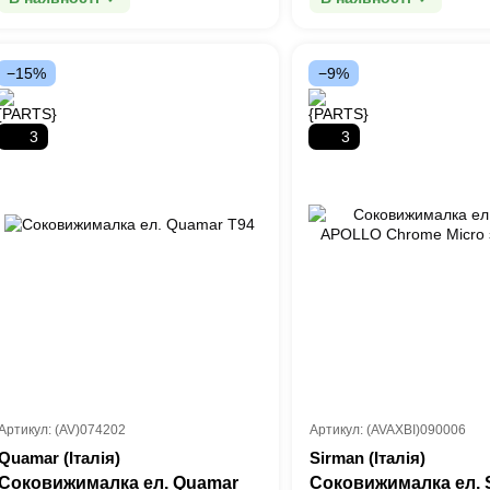
−15%
−9%
3
3
Артикул: (AV)074202
Артикул: (AVAXBI)090006
Quamar (Італія)
Sirman (Італія)
Соковижималка ел. Quamar
Соковижималка ел. 