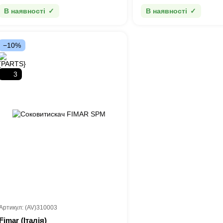
В наявності
В наявності
−10%
3
Артикул: (AV)310003
Fimar (Італія)