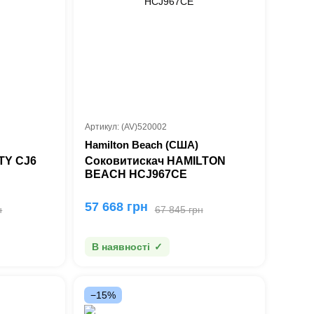
Артикул: (AV)520002
Hamilton Beach (США)
TY CJ6
Соковитискач HAMILTON
BEACH HCJ967CE
57 668 грн
н
67 845 грн
В наявності
−15%