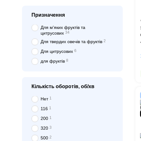
Призначення
Для м'яких фруктів та
34
цитрусових
2
Для твердих овечів та фруктів
6
Для цитрусових
8
для фруктів
Кількість оборотів, об/хв
1
Нет
1
116
1
200
3
320
2
500