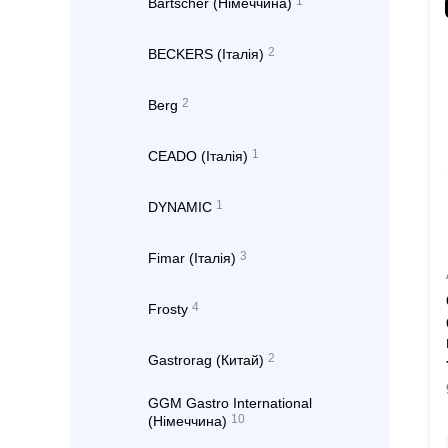
1
Bartscher (Німеччина)
2
BECKERS (Італія)
2
Berg
1
CEADO (Італія)
1
DYNAMIC
3
Fimar (Італія)
4
Frosty
2
Gastrorag (Китай)
GGM Gastro International
10
(Німеччина)