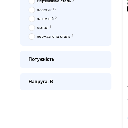
5
Нержавіюча сталь
17
пластик
2
алюміній
1
метал
2
нержавіюча сталь
Потужність
Напруга, В