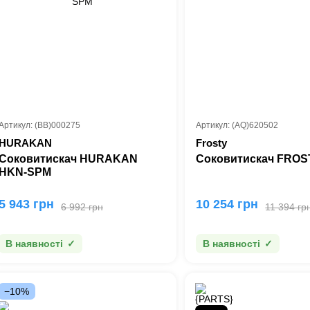
Артикул: (BB)000275
Артикул: (AQ)620502
HURAKAN
Frosty
Соковитискач HURAKAN
Соковитискач FROS
HKN-SPM
5 943 грн
10 254 грн
6 992 грн
11 394 гр
В наявності
В наявності
−10%