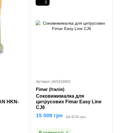
3
Артикул: (AV)310002
Fimar (Італія)
Соковижималка для
AN HKN-
цитрусових Fimar Easy Line
CJ6
15 009 грн
16 676 грн
В наявності