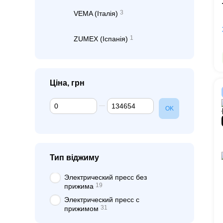
3
VEMA (Італія)
1
ZUMEX (Іспанія)
Ціна, грн
Від Ціна, грн
До Ціна, грн
OK
Тип віджиму
Электрический пресс без
19
прижима
Электрический пресс с
31
прижимом