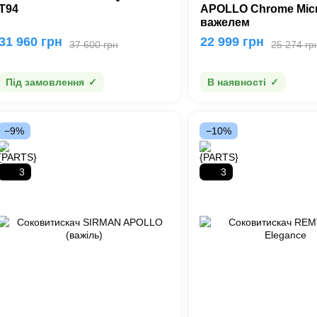
T94
APOLLO Chrome Micr
важелем
31 960 грн
22 999 грн
37 600 грн
25 274 гр
Під замовлення
В наявності
−9%
−10%
3
3