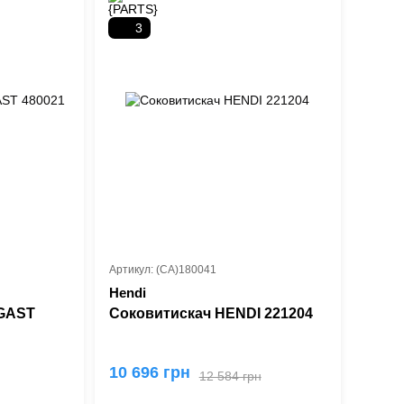
3
Артикул: (СА)180041
Hendi
LGAST
Соковитискач HENDI 221204
10 696 грн
12 584 грн