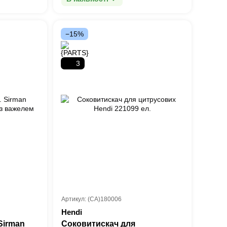
−15%
3
Артикул: (СА)180006
Hendi
Sirman
Соковитискач для