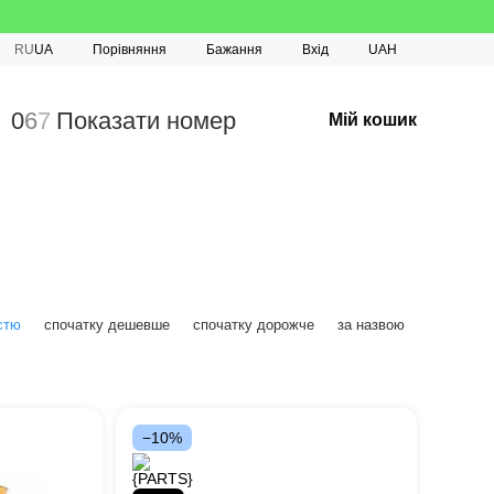
Порівняння
RU
UA
Бажання
Вхід
UAH
0
6
7
Показати номер
Мій кошик
стю
спочатку дешевше
спочатку дорожче
за назвою
−10%