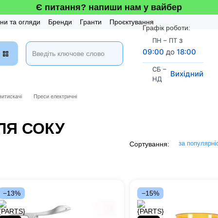
Є питання? напиши нам у вайбер
ни та огляди
Бренди
Гранти
Проєктування
Графік роботи:
 та Сервіс
Бонусна система
з
ПН – ПТ
09:00
до
18:00
СБ –
Вихідний
НД
витискачі
Преси електричні
ЛЯ СОКУ
за популярні
Сортування:
−13%
−15%