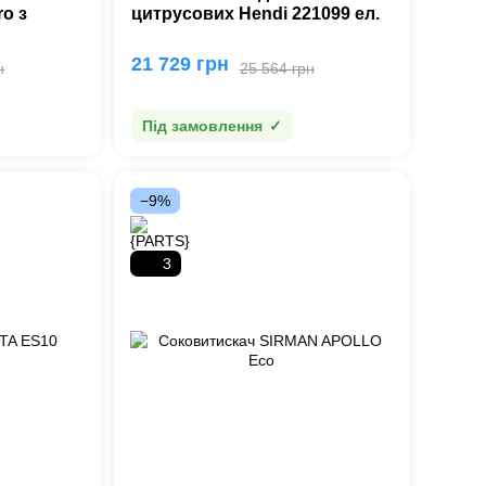
o з
цитрусових Hendi 221099 ел.
21 729 грн
н
25 564 грн
Під замовлення
−9%
3