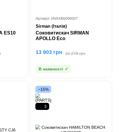
Артикул: (AVAXBI)090007
Sirman (Італія)
A ES10
Соковитискач SIRMAN
APOLLO Eco
13 903 грн
н
15 278 грн
В наявності
−15%
3