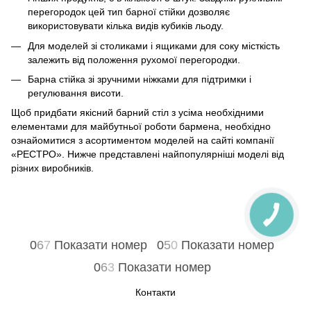
перегородок цей тип барної стійки дозволяє
використовувати кілька видів кубиків льоду.
Для моделей зі столиками і ящиками для соку місткість
залежить від положення рухомої перегородки.
Барна стійка зі зручними ніжками для підтримки і
регулювання висоти.
Щоб придбати якісний барний стіл з усіма необхідними
елементами для майбутньої роботи бармена, необхідно
ознайомитися з асортиментом моделей на сайті компанії
«РЕСТРО». Нижче представлені найпопулярніші моделі від
різних виробників.
0
6
7
Показати номер
0
5
0
Показати номер
0
6
3
Показати номер
Контакти