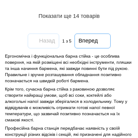
Показати ще 14 товарів
Назад
Вперед
1
з 5
Ергономічна і функціональна барна стійка - це особлива
поверхня, на якій розміщені всі необхідні інструменти, пляшки
та інша начиння бармена, які завжди повинні бути під рукою.
Правильне і зручне розташування обладнання позитивно
позначається на швидкій роботі бармена.
Крім того, сучасна барна стійка з раковиною дозволяє
створити найкращі умови, щоб всі соки, коктейлі або
алкогольні напої завжди зберігалися в холодильнику. Тому у
відвідувачів є можливість отримати готові напої певної
температури, що зазвичай позитивно позначається на їх
смакові якості.
Професійна барна станція передбачає наявність у своїй
конструкції різних відсіків і секцій, які призначені для надійного