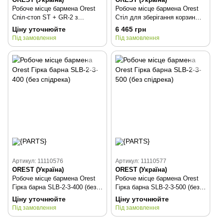
Робоче місце бармена Orest
Робоче місце бармена Orest
Спіл-стоп ST + GR-2 з
Стіл для зберігання корзин
омивачем келихів і зливом
посудомийної машини ВМ-2-2
Ціну уточнюйте
6 465 грн
Під замовлення
Під замовлення
Артикул: 11110576
Артикул: 11110577
OREST (Україна)
OREST (Україна)
Робоче місце бармена Orest
Робоче місце бармена Orest
Гірка барна SLB-2-3-400 (без
Гірка барна SLB-2-3-500 (без
спідрека)
спідрека)
Ціну уточнюйте
Ціну уточнюйте
Під замовлення
Під замовлення