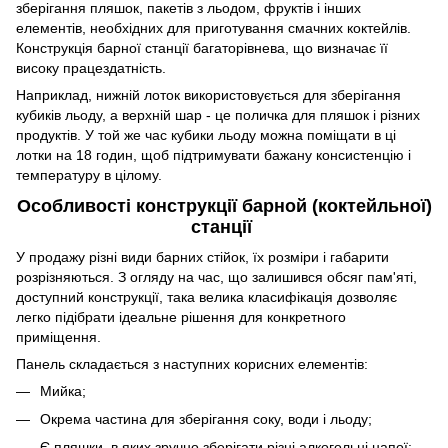
зберігання пляшок, пакетів з льодом, фруктів і інших
елементів, необхідних для приготування смачних коктейлів.
Конструкція барної станції багаторівнева, що визначає її
високу працездатність.
Наприклад, нижній лоток використовується для зберігання
кубиків льоду, а верхній шар - це поличка для пляшок і різних
продуктів. У той же час кубики льоду можна поміщати в ці
лотки на 18 годин, щоб підтримувати бажану консистенцію і
температуру в цілому.
Особливості конструкції барной (коктейльної)
станції
У продажу різні види барних стійок, їх розміри і габарити
розрізняються. З огляду на час, що залишився обсяг пам'яті,
доступний конструкції, така велика класифікація дозволяє
легко підібрати ідеальне рішення для конкретного
приміщення.
Панель складається з наступних корисних елементів:
Мийка;
Окрема частина для зберігання соку, води і льоду;
Є пляшки, в яких зручно зберігати різні алкогольні напої;