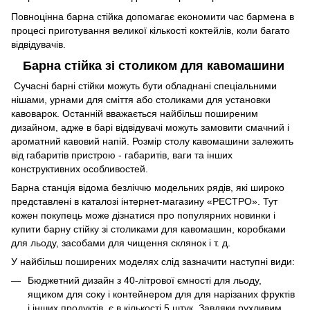
Повноцінна барна стійка допомагає економити час бармена в
процесі приготування великої кількості коктейлів, коли багато
відвідувачів.
Барна стійка зі столиком для кавомашини
Сучасні барні стійки можуть бути обладнані спеціальними
нішами, урнами для сміття або столиками для установки
кавоварок. Останній вважається найбільш поширеним
дизайном, адже в барі відвідувачі можуть замовити смачний і
ароматний кавовий напій. Розмір столу кавомашини залежить
від габаритів пристрою - габаритів, ваги та інших
конструктивних особливостей.
Барна станція відома безліччю модельних рядів, які широко
представлені в каталозі інтернет-магазину «РЕСТРО». Тут
кожен покупець може дізнатися про популярних новинки і
купити барну стійку зі столиками для кавомашин, коробками
для льоду, засобами для чищення склянок і т. д.
У найбільш поширених моделях слід зазначити наступні види:
Бюджетний дизайн з 40-літрової ємності для льоду,
ящиком для соку і контейнером для для нарізаних фруктів
і інших продуктів, є в кількості 5 штук. Завдяки рухливим