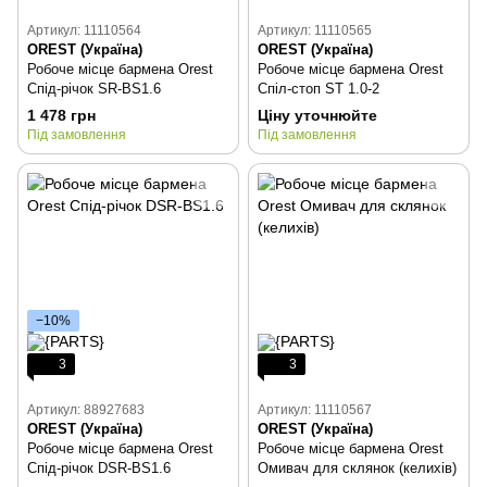
Артикул: 11110564
Артикул: 11110565
OREST (Україна)
OREST (Україна)
Робоче місце бармена Orest
Робоче місце бармена Orest
Спід-річок SR-ВS1.6
Спіл-стоп ST 1.0-2
1 478 грн
Ціну уточнюйте
Під замовлення
Під замовлення
−10%
3
3
Артикул: 88927683
Артикул: 11110567
OREST (Україна)
OREST (Україна)
Робоче місце бармена Orest
Робоче місце бармена Orest
Спід-річок DSR-ВS1.6
Омивач для склянок (келихів)