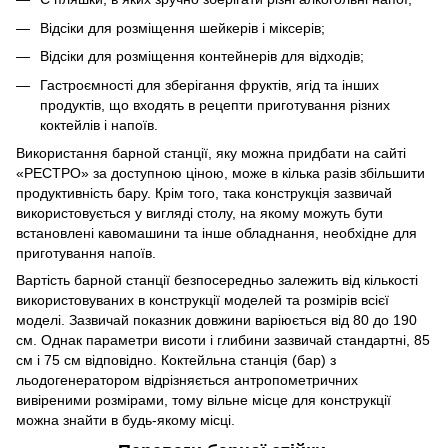
Відсіки для розміщення шейкерів і міксерів;
Відсіки для розміщення контейнерів для відходів;
Гастроємності для зберігання фруктів, ягід та інших
продуктів, що входять в рецепти приготування різних
коктейлів і напоїв.
Використання барной станції, яку можна придбати на сайті
«РЕСТРО» за доступною ціною, може в кілька разів збільшити
продуктивність бару. Крім того, така конструкція зазвичай
використовується у вигляді столу, на якому можуть бути
встановлені кавомашини та інше обладнання, необхідне для
приготування напоїв.
Вартість барной станції безпосередньо залежить від кількості
використовуваних в конструкції моделей та розмірів всієї
моделі. Зазвичай показник довжини варіюється від 80 до 190
см. Однак параметри висоти і глибини зазвичай стандартні, 85
см і 75 см відповідно. Коктейльна станція (бар) з
льодогенератором відрізняється антропометричних
вивіреними розмірами, тому вільне місце для конструкції
можна знайти в будь-якому місці.