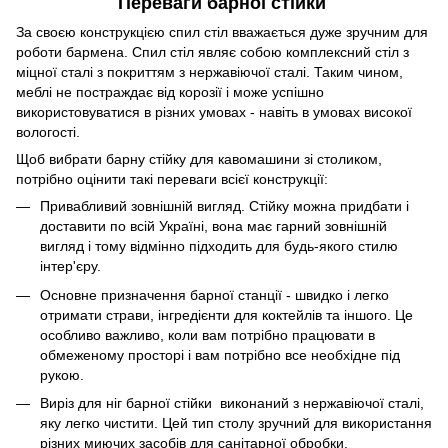
Переваги барної стійки
За своєю конструкцією спил стіл вважається дуже зручним для
роботи бармена. Спил стіл являє собою комплексний стіл з
міцної сталі з покриттям з нержавіючої сталі. Таким чином,
меблі не постраждає від корозії і може успішно
використовуватися в різних умовах - навіть в умовах високої
вологості.
Щоб вибрати барну стійку для кавомашини зі столиком,
потрібно оцінити такі переваги всієї конструкції:
Привабливий зовнішній вигляд. Стійку можна придбати і
доставити по всій Україні, вона має гарний зовнішній
вигляд і тому відмінно підходить для будь-якого стилю
інтер'єру.
Основне призначення барної станції - швидко і легко
отримати страви, інгредієнти для коктейлів та іншого. Це
особливо важливо, коли вам потрібно працювати в
обмеженому просторі і вам потрібно все необхідне під
рукою.
Виріз для ніг барної стійки виконаний з нержавіючої сталі,
яку легко чистити. Цей тип столу зручний для використання
різних миючих засобів для санітарної обробки.