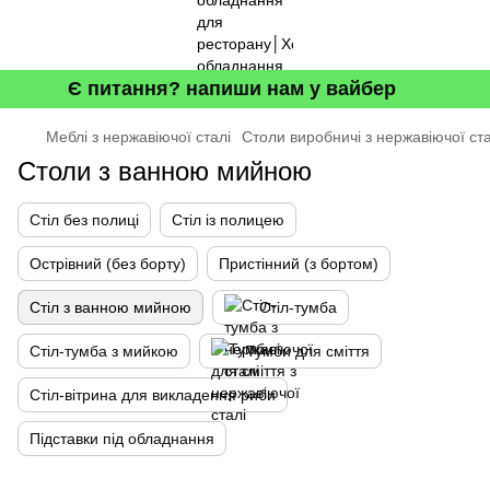
Є питання? напиши нам у вайбер
Меблі з нержавіючої сталі
Столи виробничі з нержавіючої ста
Столи з ванною мийною
Стіл без полиці
Стіл із полицею
Острівний (без борту)
Пристінний (з бортом)
Стіл з ванною мийною
Стіл-тумба
Стіл-тумба з мийкою
Тумби для сміття
Стіл-вітрина для викладення риби
Підставки під обладнання