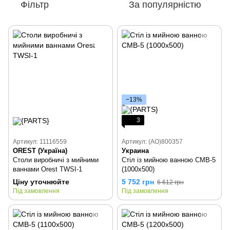
Фільтр
За популярністю
−13%
3
Артикул: 11116559
Артикул: (AO)800357
OREST (Україна)
Украина
Столи виробничі з мийними
Стіл із мийною ванною СМВ-5
ваннами Orest TWSI-1
(1000х500)
Ціну уточнюйте
5 752 грн
6 612 грн
Під замовлення
Під замовлення