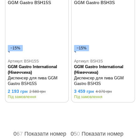
−15%
−15%
Артикул: BSH15S
Артикул: BSH3S
GGM Gastro International
GGM Gastro International
(Німеччина)
(Німеччина)
Диспенсер для пива GGM
Диспенсер для пива GGM
Gastro BSH15S
Gastro BSH3S
2 193 грн
3 459 грн
2 580 грн
4 070 грн
Під замовлення
Під замовлення
0
6
7
Показати номер
0
5
0
Показати номер