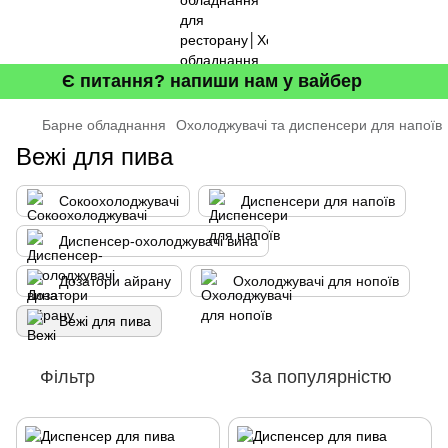
Є питання? напиши нам у вайбер
Барне обладнання
Охолоджувачі та диспенсери для напоїв
Вежі для пива
Сокоохолоджувачі
Диспенсери для напоїв
Диспенсер-охолоджувачі вина
Дозатори айрану
Охолоджувачі для нопоїв
Вежі для пива
Фільтр
За популярністю