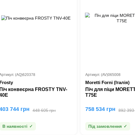
Артикул: (AQ)620378
Артикул: (AV)065008
Frosty
Moretti Forni (Італія)
Піч конвеєрна FROSTY TNV-
Піч для піци MORET
40E
T75E
403 744 грн
758 534 грн
448 605 грн
892 393
В наявності
Під замовлення