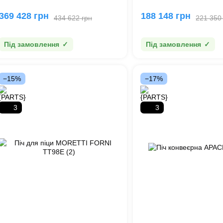
369 428 грн
188 148 грн
434 622 грн
221 350
Під замовлення
Під замовлення
−15%
−17%
3
3