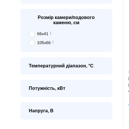
Розмір камери/подового
каменю, см
1
66х41
1
105х66
Температурний діапазон, °C
Потужність, кВт
Напруга, В