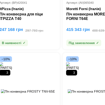
Артикул: (BP)420041
Артикул: (AV)065040
ItPizza (Італія)
Moretti Forni (Італія)
Піч конвеєрна для піци
Піч конвеєрна MORE
ITPIZZA T40
FORNI T64E
247 168 грн
415 343 грн
297 793 грн
488 639
В наявності
Під замовлення
−10%
−10%
3
3