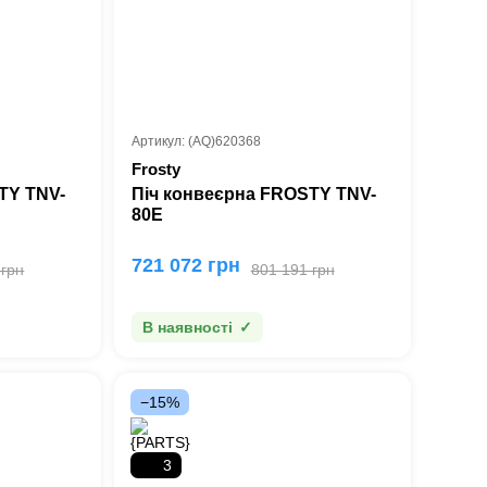
Артикул: (AQ)620368
Frosty
TY TNV-
Піч конвеєрна FROSTY TNV-
80E
721 072 грн
 грн
801 191 грн
В наявності
−15%
3