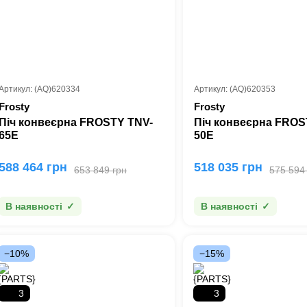
Артикул: (AQ)620334
Артикул: (AQ)620353
Frosty
Frosty
Піч конвеєрна FROSTY TNV-
Піч конвеєрна FROS
65E
50E
588 464 грн
518 035 грн
653 849 грн
575 594
В наявності
В наявності
−10%
−15%
3
3