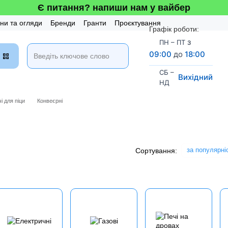
Є питання? напиши нам у вайбер
ни та огляди
Бренди
Гранти
Проєктування
Графік роботи:
 та Сервіс
Бонусна система
з
ПН – ПТ
09:00
до
18:00
СБ –
Вихідний
НД
і для піци
Конвеєрні
за популярні
Сортування: