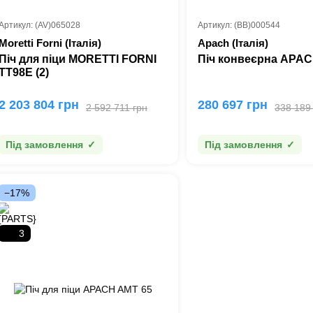
Артикул: (AV)065028
Артикул: (BB)000544
Moretti Forni (Італія)
Apach (Італія)
Піч для піци MORETTI FORNI
Піч конвеєрна APAC
TT98E (2)
2 203 804 грн
280 697 грн
2 592 711 грн
338 189
Під замовлення
Під замовлення
−17%
3