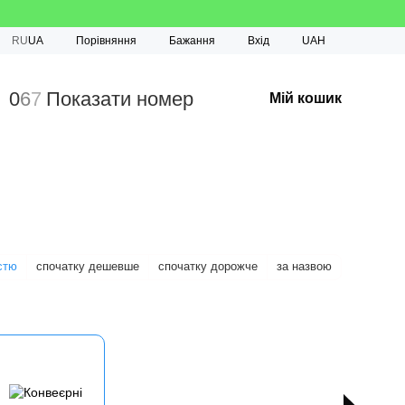
Порівняння
RU
UA
Бажання
Вхід
UAH
0
6
7
Показати номер
Мій кошик
стю
спочатку дешевше
спочатку дорожче
за назвою