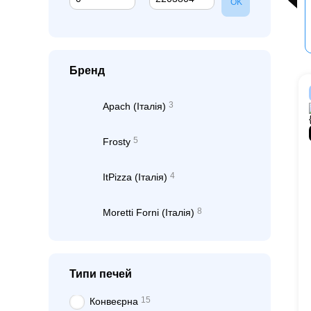
OK
Бренд
3
Apach (Італія)
5
Frosty
4
ItPizza (Італія)
8
Moretti Forni (Італія)
Типи печей
15
Конвеєрна