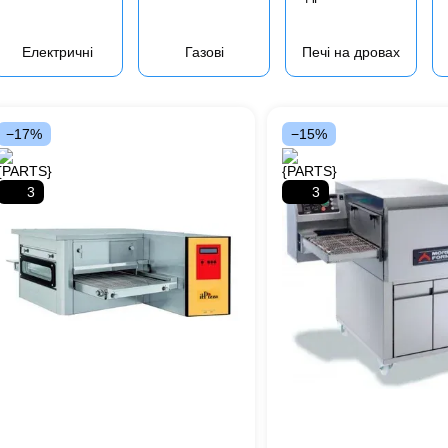
Електричні
Газові
Печі на дровах
−17%
−15%
3
3