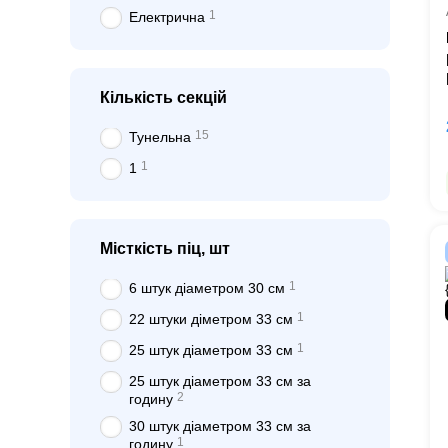
1
Електрична
Кількість секцій
15
Тунельна
1
1
Місткість піц, шт
1
6 штук діаметром 30 см
1
22 штуки діметром 33 см
1
25 штук діаметром 33 см
25 штук діаметром 33 см за
2
годину
30 штук діаметром 33 см за
1
годину