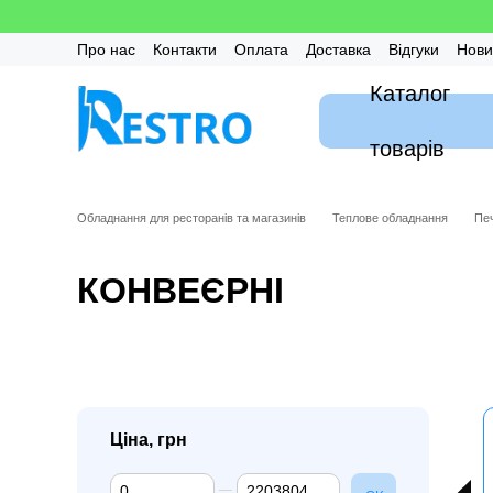
Перейти до основного контенту
Про нас
Контакти
Оплата
Доставка
Відгуки
Нови
Калькулятор
Гарантія
FAQ / Часті питання
Монтаж
Каталог
товарів
Обладнання для ресторанів та магазинів
Теплове обладнання
Печ
КОНВЕЄРНІ
Ціна, грн
Від Ціна, грн
До Ціна, грн