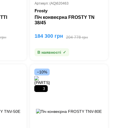
Артикул: (AQ)620463
Frosty
TTI
Піч конвеєрна FROSTY TN
38/45
184 300 грн
 грн
204 778 грн
В наявності
−10%
3