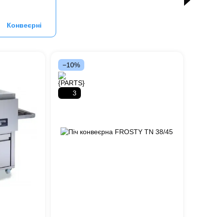
Конвеєрні
−10%
3