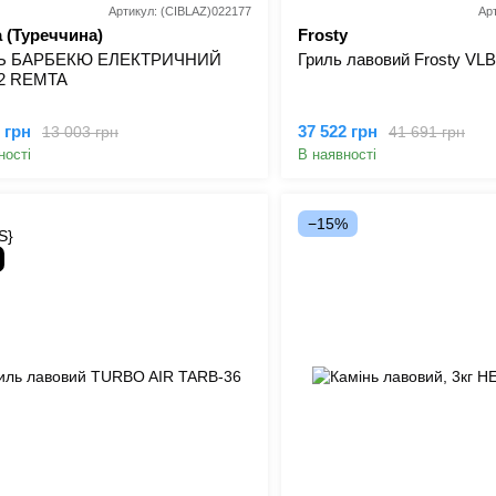
Артикул: (CIBLAZ)022177
Ар
 (Туреччина)
Frosty
Ь БАРБЕКЮ ЕЛЕКТРИЧНИЙ
Гриль лавовий Frosty VLB
2 REMTA
 грн
37 522 грн
13 003 грн
41 691 грн
ності
В наявності
−15%