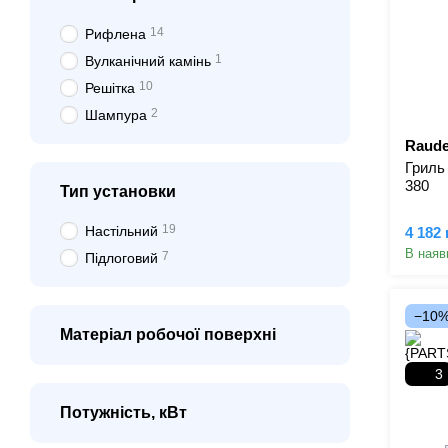
14
Рифлена
1
Вулканічний камінь
10
Решітка
2
Шампура
Raude
Гриль
380
Тип установки
19
Настільний
4 182 
В наяв
7
Підлоговий
−10
Матеріал робочої поверхні
3
Потужність, кВт