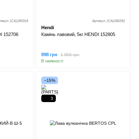
тикул: (СА)180324
Артикул: (СА)180292
Hendi
I 152706
Камінь лавовий, 5кг HENDI 152805
898 грн
1 056 грн
В наявності
−15%
3