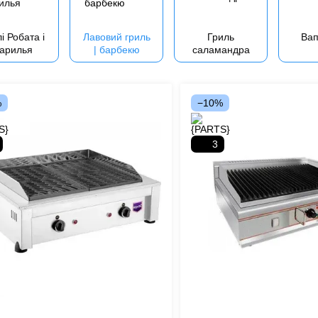
і Робата і
Лавовий гриль
Гриль
Вап
арилья
| барбекю
саламандра
%
−10%
3