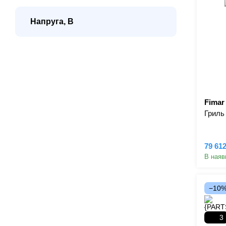
Напруга, В
Fimar 
Гриль
79 61
В наяв
−10
3