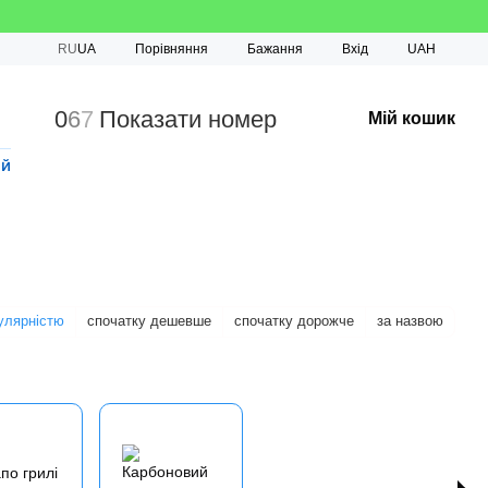
Порівняння
RU
UA
Бажання
Вхід
UAH
0
6
7
Показати номер
Мій кошик
ий
улярністю
спочатку дешевше
спочатку дорожче
за назвою