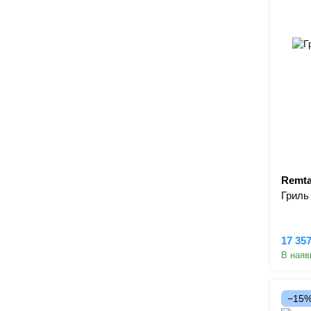
Remta
Гриль
17 35
В наяв
−15