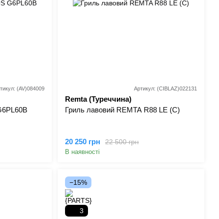
тикул: (AV)084009
Артикул: (CIBLAZ)022131
Remta (Туреччина)
G6PL60B
Гриль лавовий REMTA R88 LE (С)
20 250 грн
22 500 грн
В наявності
−15%
3