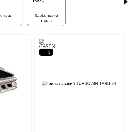
о грилі
Карбоновий
гриль
3