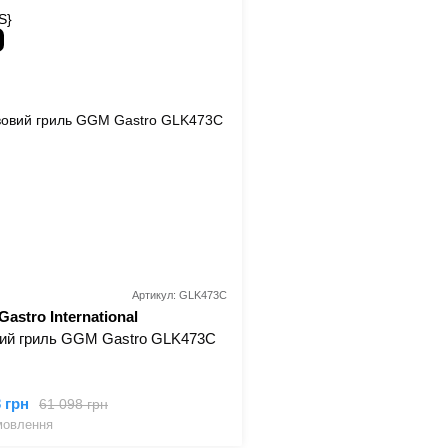
Артикул: GLK473C
astro International
ччина)
ий гриль GGM Gastro GLK473C
3 грн
61 098 грн
мовлення