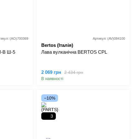
тикул: (AO)700369
Артикул: (AV)084100
Bertos (Італія)
-В Ш-5
Лава вулканічна BERTOS CPL
2 069 грн
2 434 грн
В наявності
−10%
3