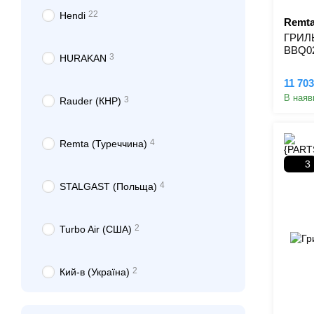
22
Hendi
Remta
ГРИЛ
BBQ0
3
HURAKAN
11 703
В наяв
3
Rauder (КНР)
4
Remta (Туреччина)
3
4
STALGAST (Польща)
2
Turbo Air (США)
2
Кий-в (Україна)