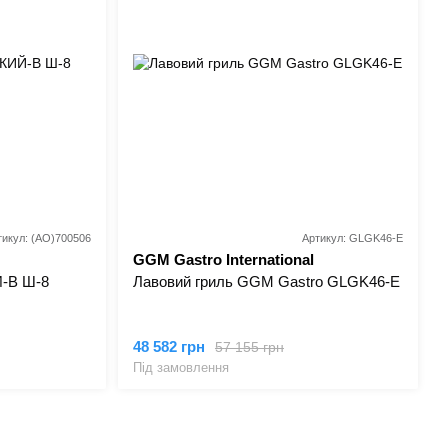
тикул: (AO)700506
Артикул: GLGK46-E
GGM Gastro International
(Німеччина)
-В Ш-8
Лавовий гриль GGM Gastro GLGK46-E
48 582 грн
57 155 грн
Під замовлення