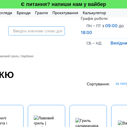
Є питання? напиши нам у вайбер
огляди
Бренди
Гранти
Проєктування
Калькулятор
Графік роботи:
а система
з
09:00
до
ПН – ПТ
18:00
Вихідн
СБ – НД
авовий гриль | барбекю
ЕКЮ
за поп
Сортування: