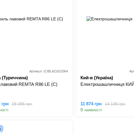
Артикул: (CIBLAZ)022064
Ар
 (Туреччина)
Кий-в (Україна)
 лавовий REMTA R86 LE (C)
Електрошашличниця КИЙ
7 грн
11 874 грн
19 286 грн
14 136 грн
ності
В наявності
%