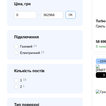
Ціна, грн
Від Ціна, грн
До Ціна, грн
OK
Turbo
Гриль
Підключення
58 69
14
Газовий
В наяв
15
Електричний
−15
Кількість постів
3
18
1
1
2
Тип поверхні