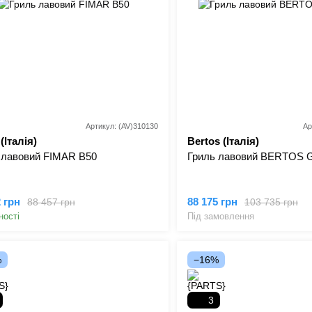
Артикул: (AV)310130
Ар
(Італія)
Bertos (Італія)
 лавовий FIMAR B50
Гриль лавовий BERTOS 
2 грн
88 175 грн
88 457 грн
103 735 грн
ності
Під замовлення
%
−16%
3