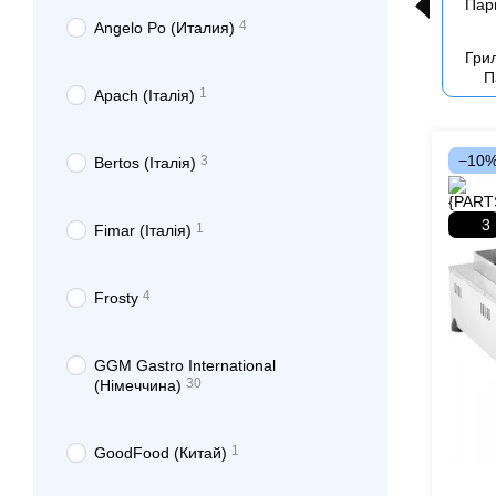
4
Angelo Po (Италия)
Грил
П
1
Apach (Італія)
−10
3
Bertos (Італія)
3
1
Fimar (Італія)
4
Frosty
GGM Gastro International
30
(Німеччина)
1
GoodFood (Китай)