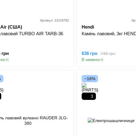
Артикул: 22218782
Ар
 Air (США)
Hendi
 лавовий TURBO AIR TARB-36
Камінь лавовий, 3кг HEND
6 грн
636 грн
748 грн
ності
В наявності
%
−16%
3