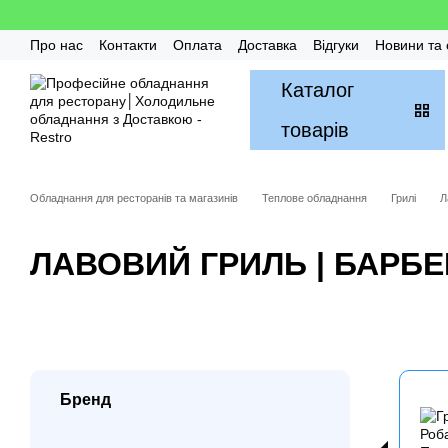
Перейти до основного контенту
Про нас
Контакти
Оплата
Доставка
Відгуки
Новини та 
Гарантія
FAQ / Часті питання
Монтаж та Сервіс
Бонусн
Каталог
товарів
Обладнання для ресторанів та магазинів
Теплове обладнання
Грилі
Л
ЛАВОВИЙ ГРИЛЬ | БАРБ
Бренд