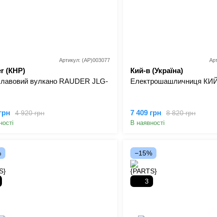
Артикул: (AP)003077
Ар
r (КНР)
Кий-в (Україна)
 лавовий вулкано RAUDER JLG-
Електрошашличниця КИЙ
грн
7 409 грн
4 920 грн
8 820 грн
ності
В наявності
%
−15%
3