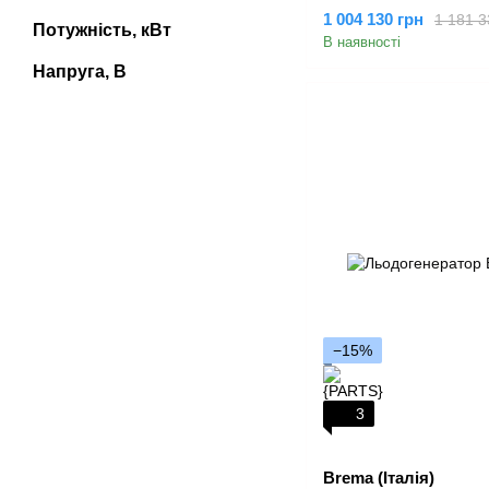
1 004 130 грн
1 181 3
Потужність, кВт
В наявності
Напруга, В
−15%
3
Brema (Італія)