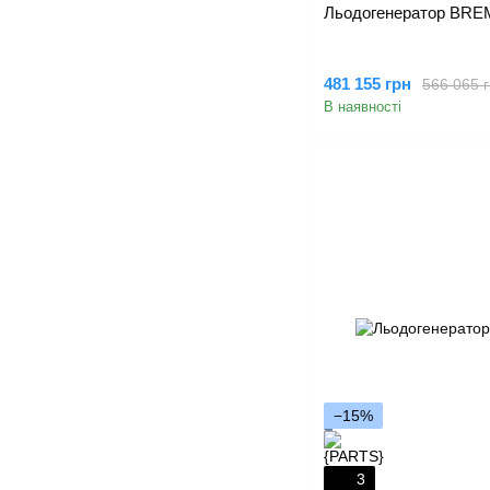
Льодогенератор BRE
481 155 грн
566 065 
В наявності
−15%
3