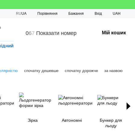
Порівняння
RU
UA
Бажання
Вхід
UAH
о
0
6
7
Показати номер
Мій кошик
хідний
улярністю
спочатку дешевше
спочатку дорожче
за назвою
Зірка
Автономні
Бункер для
льоду