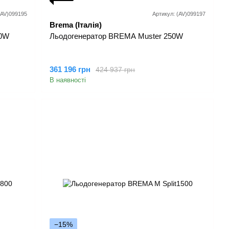
(AV)099195
Артикул: (AV)099197
Brema (Італія)
00W
Льодогенератор BREMA Muster 250W
361 196 грн
424 937 грн
В наявності
−15%