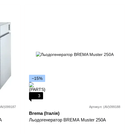
−15%
3
(AV)099187
Артикул: (AV)099188
Brema (Італія)
A
Льодогенератор BREMA Muster 250A