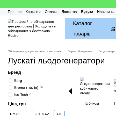
Перейти до основного контенту
Про нас
Контакти
Оплата
Доставка
Відгуки
Новини та 
Гарантія
FAQ / Часті питання
Монтаж та Сервіс
Бонусн
Каталог
товарів
Обладнання для ресторанів та магазинів
Барне обладнання
Льодогенера
Лускаті льодогенератори
Бренд
1
Berg
16
Brema (Італія)
2
Ice Tech
Кубикові
Г
Ціна, грн
Від Ціна, грн
До Ціна, грн
OK