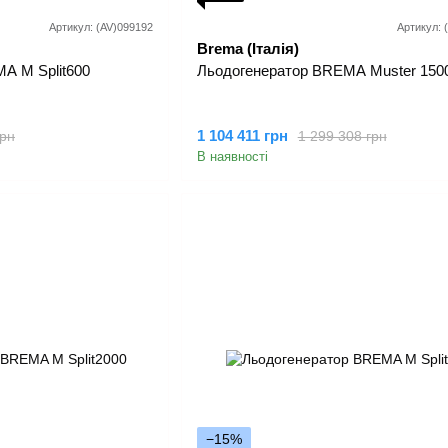
Артикул: (AV)099192
Артикул: 
Brema (Італія)
A M Split600
Льодогенератор BREMA Muster 15
1 104 411 грн
грн
1 299 308 грн
В наявності
−15%