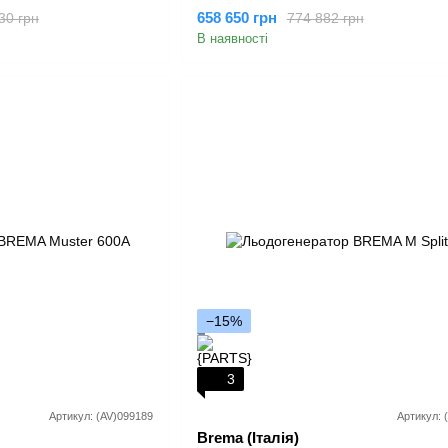
658 650 грн
30 грн
774 882 грн
В наявності
−15%
3
Артикул: (AV)099189
Артикул: 
Brema (Італія)