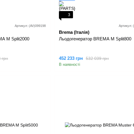
3
Артикул: (AV)099198
Артикул: 
Brema (Італія)
A M Split2000
Льодогенератор BREMA M Split800
452 233 грн
 грн
532 039 грн
В наявності