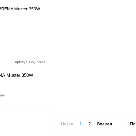
Артикул: (AV)099203
MA Muster 350W
грн
Назад
1
2
Вперед
По