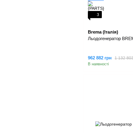
3
Brema (Італія)
Льодогенератор BREM
962 882 грн
1 132 803
В наявності