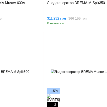
MA Muster 600A
Льодогенератор BREMA M Split350
311 232 грн
грн
366 155 грн
В наявності
−15%
3