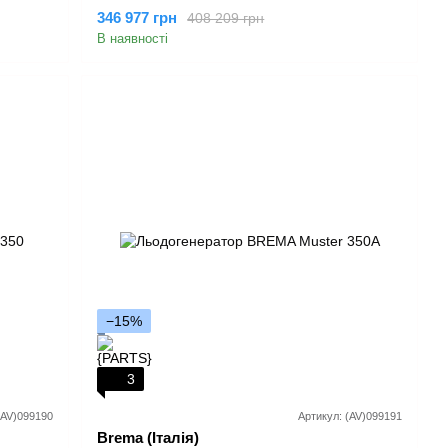
346 977 грн
408 209 грн
В наявності
−15%
3
(AV)099190
Артикул: (AV)099191
Brema (Італія)