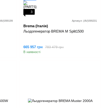
3
(AV)099199
Артикул: (AV)099201
Brema (Італія)
Льодогенератор BREMA M Split1500
665 957 грн
783 479 грн
В наявності