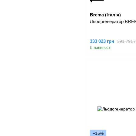
Brema (Італія)
Льодогенератор BREM
333 023 грн
391 791 
В наявності
−15%