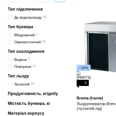
Тип підключення
19
До водопроводу
Тип бункера
1
Вбудований
18
Окремостоячий
Тип охолодження
5
Водяне
12
Повітряне
−15%
Тип льоду
3
19
Лускатий
Продуктивність, кг/добу
Brema (Італія)
Місткість бункера, кг
Льодогенератор Brem
(лускатий лід)
Матеріал корпусу