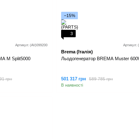
−15%
3
Артикул: (AV)099200
Артикул: 
Brema (Італія)
A M Split5000
Льодогенератор BREMA Muster 60
501 317 грн
91 грн
589 785 грн
В наявності