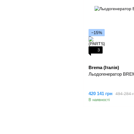
−15%
3
Brema (Італія)
Льодогенератор BRE
420 141 грн
494 284 
В наявності