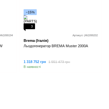
−15%
3
(AV)099194
Артикул: (AV)099202
Brema (Італія)
0W
Льодогенератор BREMA Muster 2000A
1 318 752 грн
1 551 473 грн
В наявності