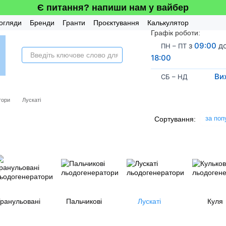
Є питання? напиши нам у вайбер
огляди
Бренди
Гранти
Проєктування
Калькулятор
Графік роботи:
а система
з
09:00
д
ПН – ПТ
18:00
Ви
СБ – НД
тори
Лускаті
за поп
Сортування:
ранульовані
Пальчикові
Лускаті
Куля