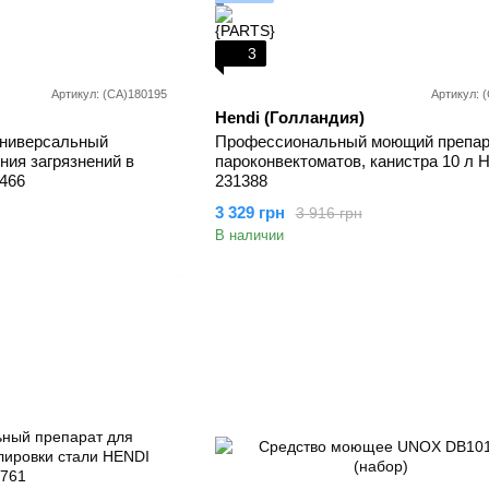
3
Артикул: (СА)180195
Артикул: 
Hendi (Голландия)
ниверсальный
Профессиональный моющий препар
ния загрязнений в
пароконвектоматов, канистра 10 л 
5466
231388
3 329 грн
3 916 грн
В наличии