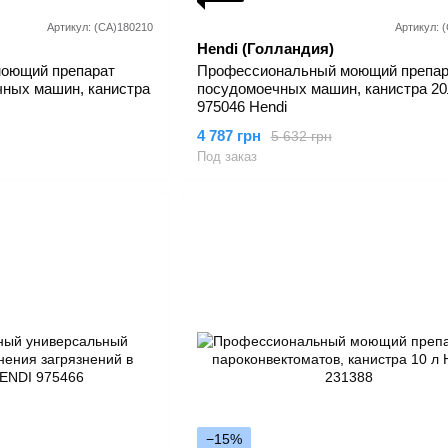
Артикул: (СА)180210
Артикул: 
Hendi (Голландия)
оющий препарат
Профессиональный моющий препар
чных машин, канистра
посудомоечных машин, канистра 20
975046 Hendi
4 787 грн
5 632 грн
Под заказ
−15%