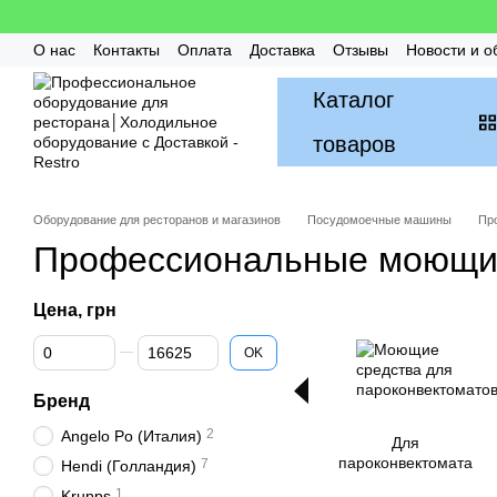
Перейти к основному контенту
О нас
Контакты
Оплата
Доставка
Отзывы
Новости и о
Гарантия
FAQ / Частые вопросы
Монтаж и Сервис
Бон
Каталог
товаров
Оборудование для ресторанов и магазинов
Посудомоечные машины
Пр
Профессиональные моющи
Цена, грн
От Цена, грн
До Цена, грн
OK
Бренд
2
Angelo Po (Италия)
Для
пароконвектомата
7
Hendi (Голландия)
1
Krupps