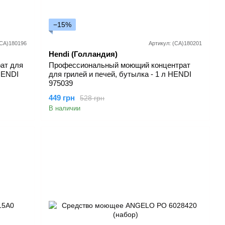
−15%
(СА)180196
Артикул: (СА)180201
Hendi (Голландия)
ат для
Профессиональный моющий концентрат
HENDI
для грилей и печей, бутылка - 1 л HENDI
975039
449 грн
528 грн
В наличии