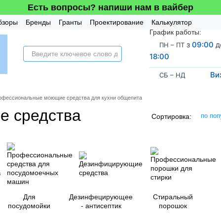
Есть вопросы? напиши нам в вайбер
бзоры
Бренды
Гранты
Проектирование
Калькулятор
График работы:
усная система
з
09:00
д
ПН – ПТ
18:00
Ви
СБ – НД
офессиональные моющие средства для кухни общепита
е средства
по поп
Сортировка:
Для
Дезинфецирующее
Стиральный
посудомойки
- антисептик
порошок