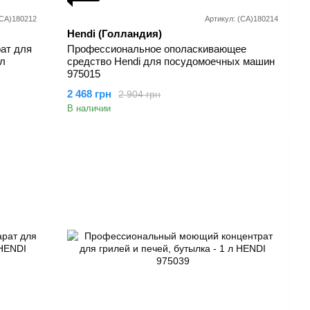
(СА)180212
Артикул: (СА)180214
Hendi (Голландия)
ат для
Профессиональное ополаскивающее
л
средство Hendi для посудомоечных машин
975015
2 468 грн
2 904 грн
В наличии