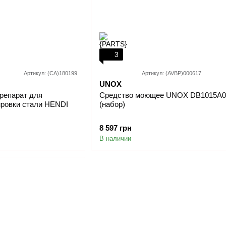
3
Артикул: (СА)180199
Артикул: (AVBP)000617
UNOX
репарат для
Средство моющее UNOX DB1015A0
ировки стали HENDI
(набор)
8 597 грн
В наличии