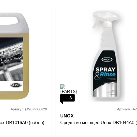
3
Артикул: (AVBP)000620
Артикул: (A
UNOX
ox DB1016A0 (набор)
Средство моющее Unox DB1044A0 (