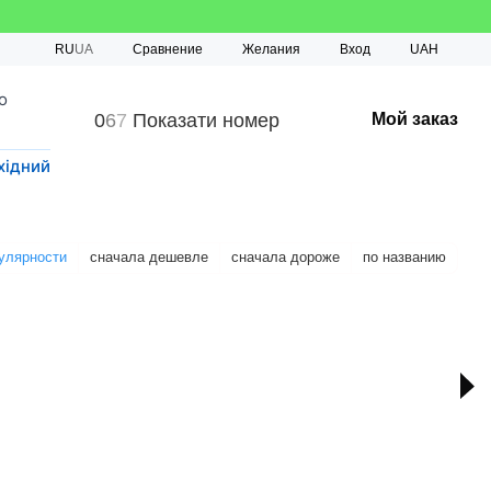
Сравнение
RU
UA
Желания
Вход
UAH
о
0
6
7
Показати номер
Мой заказ
хідний
улярности
сначала дешевле
сначала дороже
по названию