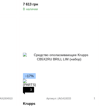
7 613 грн
В наличии
−17%
3
1
VAX)004910
Артикул: (AV)410033
Krupps