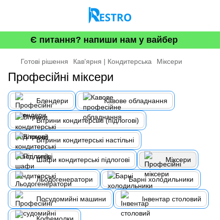
Є питання? напиши нам у вайбер
Готові рішення
Кав'ярня | Кондитерська
Міксери
Професійні міксери
Блендери
Кавове обладнання
Вітрини кондитерські (підлогові)
Вітрини кондитерські настільні
Шафи кондитерські підлогові
Міксери
Льодогенератори
Барні холодильники
Посудомийні машини
Інвентар столовий
Кофемолки