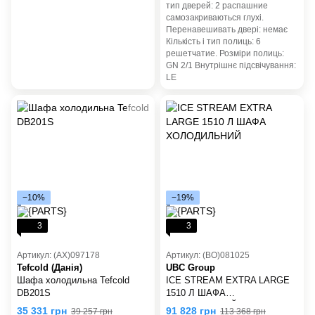
тип дверей: 2 pаспашние
самозакриваються глухі.
Перенавешивать двері: немає
Кількість і тип полиць: 6
pешетчатие. Розміри полиць:
GN 2/1 Внутрішнє підсвічування:
LE
−10%
−19%
3
3
Артикул: (AX)097178
Артикул: (BO)081025
Tefcold (Данія)
UBC Group
Шафа холодильна Tefcold
ICE STREAM EXTRA LARGE
DB201S
1510 Л ШАФА
ХОЛОДИЛЬНИЙ
35 331 грн
91 828 грн
39 257 грн
113 368 грн