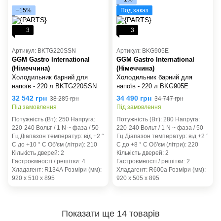
−15%
Под заказ
3
3
Артикул: BKTG220SSN
Артикул: BKG905E
GGM Gastro International
GGM Gastro International
(Німеччина)
(Німеччина)
Холодильник барний для
Холодильник барний для
напоїв - 220 л BKTG220SSN
напоїв - 220 л BKG905E
32 542 грн
34 490 грн
38 285 грн
34 747 грн
Під замовлення
Під замовлення
Потужність (Вт): 250 Напруга:
Потужність (Вт): 280 Напруга:
220-240 Вольт / 1 N ~ фаза / 50
220-240 Вольт / 1 N ~ фаза / 50
Гц Діапазон температур: від +2 °
Гц Діапазон температур: від +2 °
C до +10 ° C Об'єм (літри): 210
C до +8 ° C Об'єм (літри): 220
Кількість дверей: 2
Кількість дверей: 2
Гастроємності / решітки: 4
Гастроємності / решітки: 2
Хладагент: R134А Розміри (мм):
Хладагент: R600а Розміри (мм):
920 x 510 x 895
920 x 505 x 895
Показати ще 14 товарів