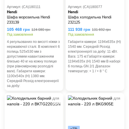
Артикул: (СА)180111
Артикул: (СА)180077
Hendi
Hendi
Шафа морозильна Hendi
Шафа холодильна Hendi
233139
232125
105 468 грн
111 938 грн
124 080 грн
131 692 грн
Під замовлення
Під замовлення
4 регульованих по висоті ніжки з
Габарити камери: 1194х635х (Н)
нержавіючої сталі. В комплекті 6
1540 мм. Середній Розхід
полиць 525х530 мм з
електроенергії за добу: 11 кВт.
допустимим навантаженням
Вага: 175 кг.Габаріти камери:
близько 40 кг на кожну полицю
1194x635x (H) 1540 мм В наборі
(при рівномірному розподілі
6 полиць GN 2/1 Діапазон
ваги). Габарити камери:
температур: + 1 / + 8 ° C
1100х540х (Н) 1380 мм.
Середній Розхід електроенергії
за добу:
−1%