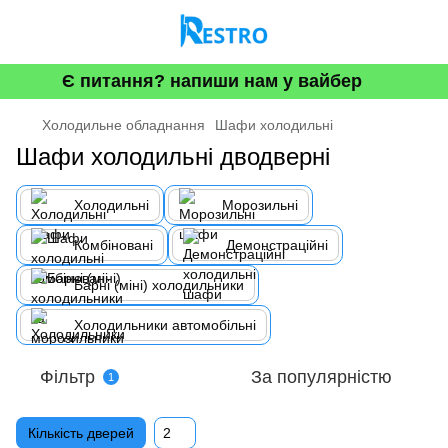
Є питання? напиши нам у вайбер
Холодильне обладнання
Шафи холодильні
Шафи холодильні дводверні
Холодильні
Морозильнi
Комбіновані
Демонстраційні
Барні (міні) холодильники
Холодильники автомобільні
Фільтр
За популярністю
1
Кількість дверей
2