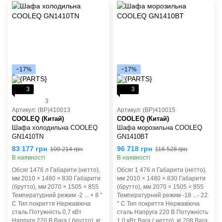
−17%
−17%
3
3
3
Артикул: (BP)410013
Артикул: (BP)410015
COOLEQ (Китай)
COOLEQ (Китай)
Шафа холодильна COOLEQ
Шафа морозильна COOLEQ
GN1410TN
GN1410BT
83 177 грн
96 718 грн
100 214 грн
116 528 грн
В наявності
В наявності
Обсяг 1476 л Габарити (нетто),
Обсяг 1 476 л Габарити (нетто),
мм 2010 × 1480 × 830 Габарити
мм 2010 × 1480 × 830 Габарити
(брутто), мм 2070 × 1505 × 855
(брутто), мм 2070 × 1505 × 855
Температурний режим -2 ... + 8 °
Температурний режим -18 ...- 22
С Тип покриття Нержавіюча
° С Тип покриття Нержавіюча
сталь Потужність 0,7 кВт
сталь Напруга 220 В Потужність
Напруга 220 В Вага ( брутто), кг
1,0 кВт Вага ( нетто), кг 208 Вага