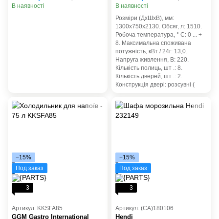
В наявності
В наявності
Розміри (ДхШхВ), мм:
1300х750х2130. Обсяг, л: 1510.
Робоча температура, ° С: 0 ... +
8. Максимальна споживана
потужність, кВт / 24г: 13,0.
Напруга живлення, В: 220.
Кількість полиць, шт .: 8.
Кількість дверей, шт .: 2.
Конструкція двері: розсувні (
−15%
−15%
Под заказ
Под заказ
3
3
Артикул: KKSFA85
Артикул: (СА)180106
GGM Gastro International
Hendi