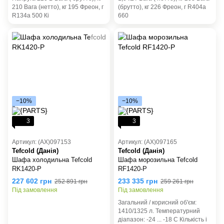
210 Вага (нетто), кг 195 Фреон, г
(брутто), кг 226 Фреон, г R404a
R134a 500 Кі
660
−10%
−10%
3
3
Артикул: (AX)097153
Артикул: (AX)097165
Tefcold (Данія)
Tefcold (Данія)
Шафа холодильна Tefcold
Шафа морозильна Tefcold
RK1420-P
RF1420-P
227 602 грн
233 335 грн
252 891 грн
259 261 грн
Під замовлення
Під замовлення
Загальний / корисний об'єм:
1410/1325 л. Температурний
діапазон: -24 ... -18 C Кількість і