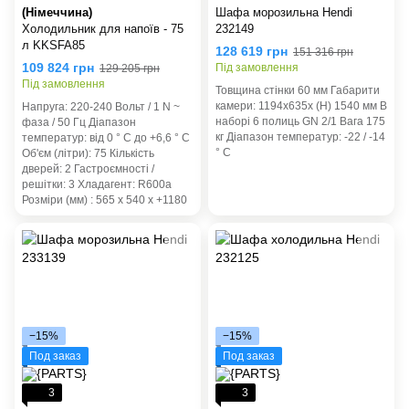
(Німеччина)
Шафа морозильна Hendi
Холодильник для напоїв - 75
232149
л KKSFA85
128 619 грн
151 316 грн
109 824 грн
Під замовлення
129 205 грн
Під замовлення
Товщина стінки 60 мм Габарити
камери: 1194x635x (H) 1540 мм В
Напруга: 220-240 Вольт / 1 N ~
наборі 6 полиць GN 2/1 Вага 175
фаза / 50 Гц Діапазон
кг Діапазон температур: -22 / -14
температур: від 0 ° C до +6,6 ° C
° C
Об'єм (літри): 75 Кількість
дверей: 2 Гастроємності /
решітки: 3 Хладагент: R600а
Розміри (мм) : 565 x 540 x +1180
−15%
−15%
Под заказ
Под заказ
3
3