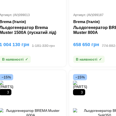
Артикул: (AV)099013
Артикул: (AV)099187
Brema (Італія)
Brema (Італія)
Льодогенератор Brema
Льодогенератор B
Muster 1500A (лускатий лід)
Muster 800A
1 004 130 грн
658 650 грн
1 181 330 грн
774 882
В наявності
В наявності
−15%
−15%
3
3