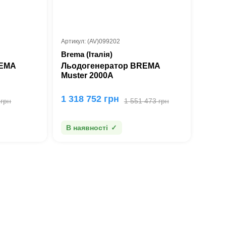
Артикул: (AV)099202
Brema (Італія)
REMA
Льодогенератор BREMA
Muster 2000A
1 318 752 грн
 грн
1 551 473 грн
В наявності