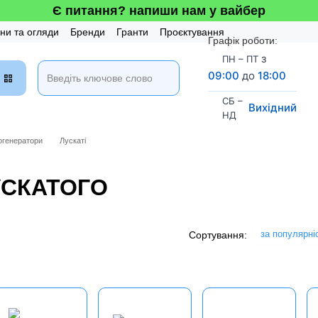
Є питання? напиши нам у вайбер
ни та огляди
Бренди
Гранти
Проєктування
Графік роботи:
 та Сервіс
Бонусна система
з
ПН – ПТ
09:00
до
18:00
СБ –
Вихідний
НД
огенератори
Лускаті
УСКАТОГО
за популярні
Сортування: