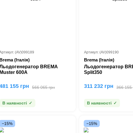
Артикул: (AV)099189
Артикул: (AV)099190
Brema (Італія)
Brema (Італія)
Льодогенератор BREMA
Льодогенератор B
Muster 600A
Split350
481 155 грн
311 232 грн
566 065 грн
366 155
В наявності
В наявності
−15%
−15%