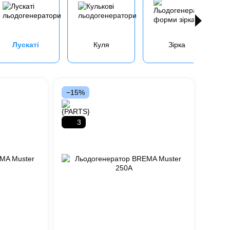
Лускаті
Куля
Зірка
−15%
3