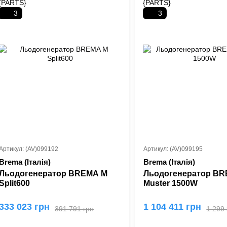
3
3
Артикул: (AV)099192
Артикул: (AV)099195
Brema (Італія)
Brema (Італія)
Льодогенератор BREMA M
Льодогенератор B
Split600
Muster 1500W
333 023 грн
1 104 411 грн
391 791 грн
1 299