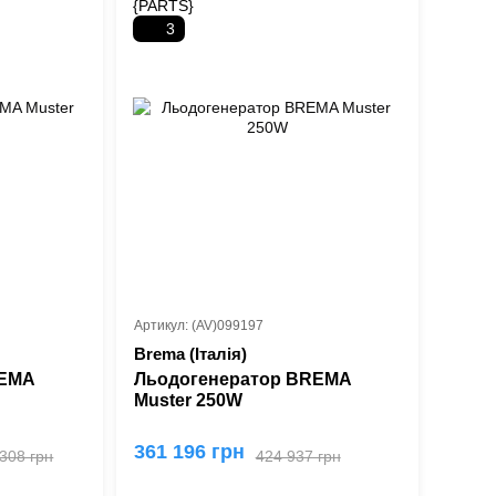
3
Артикул: (AV)099197
Brema (Італія)
REMA
Льодогенератор BREMA
Muster 250W
361 196 грн
 308 грн
424 937 грн