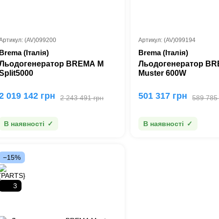
Артикул: (AV)099200
Артикул: (AV)099194
Brema (Італія)
Brema (Італія)
Льодогенератор BREMA M
Льодогенератор B
Split5000
Muster 600W
2 019 142 грн
501 317 грн
2 243 491 грн
589 785
В наявності
В наявності
−15%
3