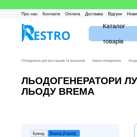
Перейти до основного контенту
Про нас
Контакти
Оплата
Доставка
Відгуки
Нови
Калькулятор
Гарантія
FAQ / Часті питання
Монтаж
Каталог
товарів
Обладнання для ресторанів та магазинів
Барне обладнання
Льод
ЛЬОДОГЕНЕРАТОРИ Л
ЛЬОДУ BREMA
Бренд:
Brema (Італія)