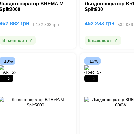
Льодогенератор BREMA M
Льодогенератор B
Split2000
Split800
962 882 грн
452 233 грн
1 132 803 грн
532 039
В наявності
В наявності
−10%
−15%
3
3