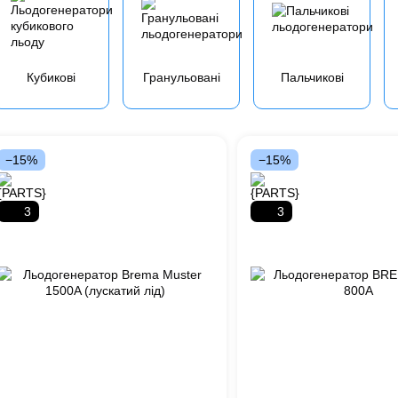
Кубикові
Гранульовані
Пальчикові
−15%
−15%
3
3