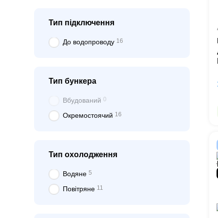
Тип підключення
16
До водопроводу
Тип бункера
0
Вбудований
16
Окремостоячий
Тип охолодження
5
Водяне
11
Повітряне