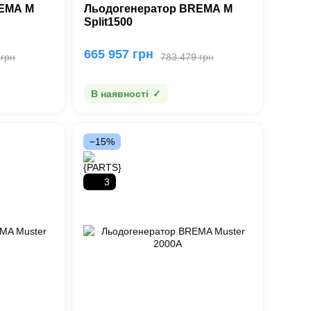
REMA M
Льодогенератор BREMA M
Split1500
665 957 грн
 грн
783 479 грн
В наявності
−15%
3