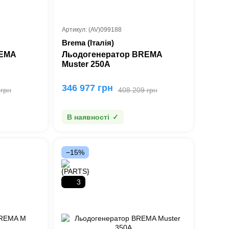
Артикул: (AV)099188
Brema (Італія)
REMA
Льодогенератор BREMA
Muster 250A
346 977 грн
 грн
408 209 грн
В наявності
−15%
3