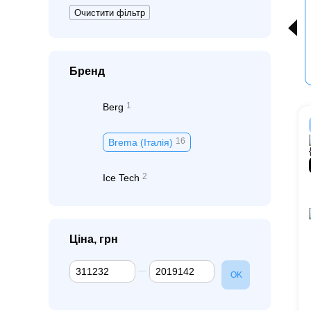
Очистити фільтр
Бренд
1
Berg
16
Brema (Італія)
2
Ice Tech
Ціна, грн
Від Ціна, грн
До Ціна, грн
OK