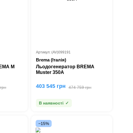
Артикул: (AV)099191
Brema (Італія)
REMA M
Льодогенератор BREMA
Muster 350A
403 545 грн
 грн
474 759 грн
В наявності
−15%