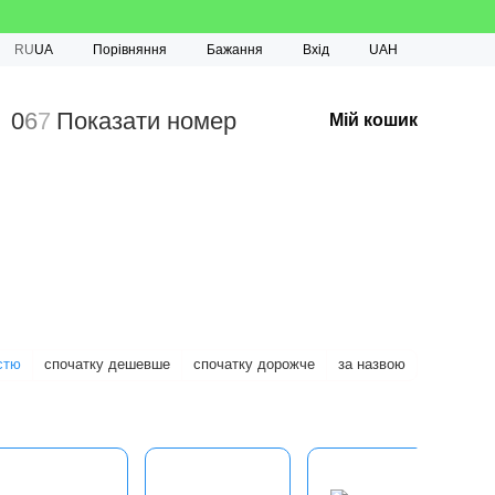
Порівняння
RU
UA
Бажання
Вхід
UAH
0
6
7
Показати номер
Мій кошик
стю
спочатку дешевше
спочатку дорожче
за назвою