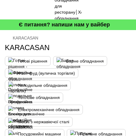
Є питання? напиши нам у вайбер
KARACASAN
KARACASAN
Готові рішення
Барне обладнання
Фаст-фуд (вулична торгівля)
Холодильне обладнання
Теплове обладнання
Електромеханічне обладнання
Меблі з нержавіючої сталі
Посудомийні машини
Пральне обладнання