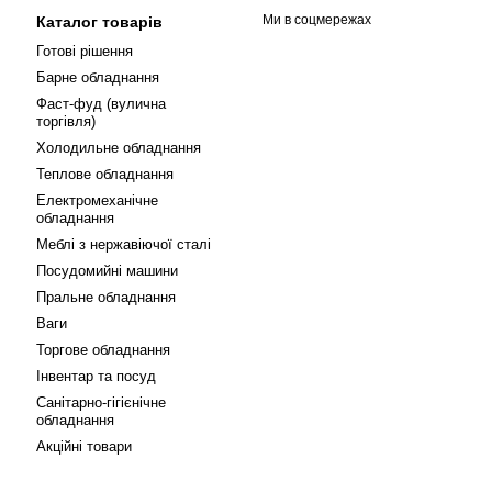
Ми в соцмережах
Каталог товарів
Готові рішення
Барне обладнання
Фаст-фуд (вулична
торгівля)
Холодильне обладнання
Теплове обладнання
Електромеханічне
обладнання
Меблі з нержавіючої сталі
Посудомийні машини
Пральне обладнання
Ваги
Торгове обладнання
Інвентар та посуд
Санітарно-гігієнічне
обладнання
Акційні товари