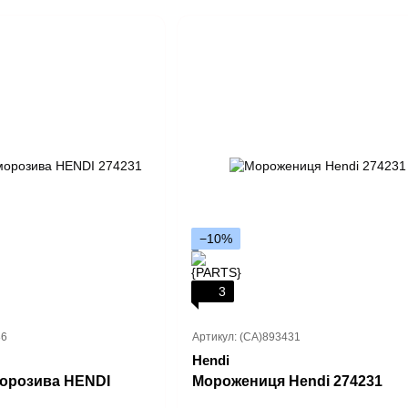
−10%
3
86
Артикул: (CA)893431
Hendi
морозива HENDI
Морожениця Hendi 274231