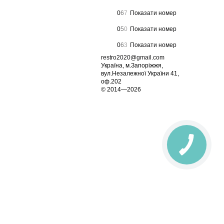
0
6
7
Показати номер
0
5
0
Показати номер
0
6
3
Показати номер
restro2020@gmail.com
Україна, м.Запоріжжя,
вул.Незалежної України 41,
оф.202
© 2014—2026