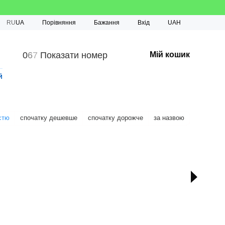
Порівняння
RU
UA
Бажання
Вхід
UAH
0
6
7
Показати номер
Мій кошик
й
стю
спочатку дешевше
спочатку дорожче
за назвою