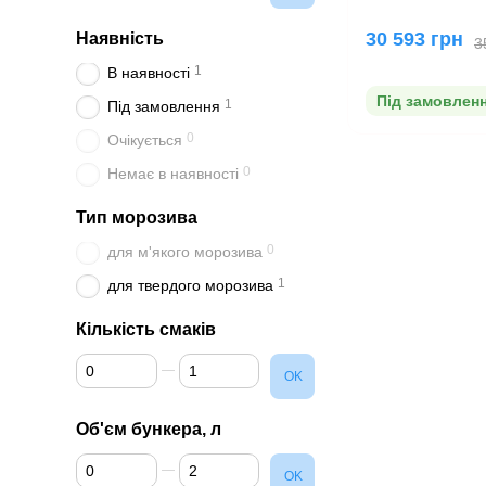
30 593 грн
Наявність
3
1
В наявності
Під замовлен
1
Під замовлення
0
Очікується
0
Немає в наявності
Тип морозива
0
для м'якого морозива
1
для твердого морозива
Кількість смаків
Від Кількість смаків
До Кількість смаків
OK
Об'єм бункера, л
Від Об'єм бункера, л
До Об'єм бункера, л
OK