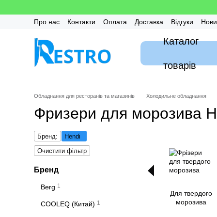
Перейти до основного контенту
Про нас
Контакти
Оплата
Доставка
Відгуки
Нови
Калькулятор
Гарантія
FAQ / Часті питання
Монтаж
Каталог
товарів
Обладнання для ресторанів та магазинів
Холодильне обладнання
Фризери для морозива H
Бренд:
Hendi
Очистити фільтр
Бренд
1
Berg
Для твердого
морозива
1
COOLEQ (Китай)