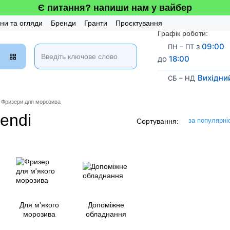
Є питання? напиши нам у вайбер
ни та огляди
Бренди
Гранти
Проєктування
Графік роботи:
 та Сервіс
Бонусна система
з
09:00
ПН – ПТ
до
18:00
Вихідни
СБ – НД
Фризери для морозива
endi
за популярні
Сортування:
Для м'якого
Допоміжне
морозива
обладнання