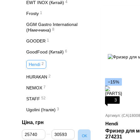
4
EWT INOX (Китай)
1
Frosty
GGM Gastro International
8
(Німеччина)
1
GOODER
6
GoodFood (Китай)
2
Hendi
2
HURAKAN
−15%
7
NEMOX
52
STAFF
3
3
Ugolini (Італія)
Артикул: (СА)1800
Ціна, грн
Hendi
Фризер для 
Від Ціна, грн
До Ціна, грн
OK
274231