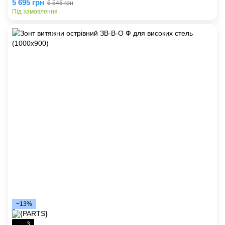
5 695 грн
6 546 грн
Під замовлення
−13%
3