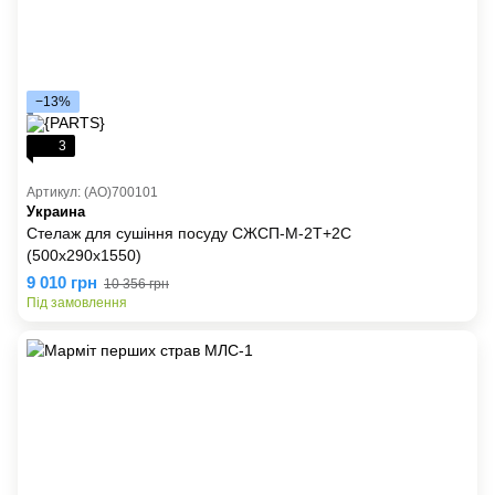
−13%
3
Артикул: (AO)700101
Украина
Стелаж для сушіння посуду СЖСП-М-2Т+2С
(500х290х1550)
9 010 грн
10 356 грн
Під замовлення