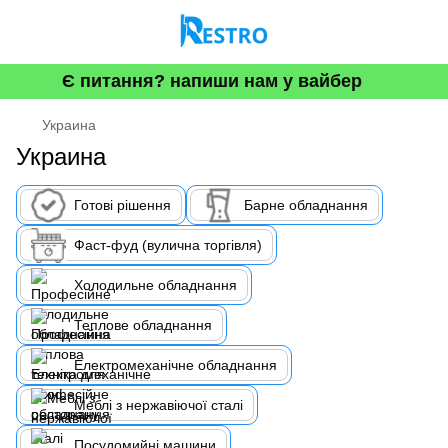
Є питання? напиши нам у вайбер
Украина
Украина
Готові рішення
Барне обладнання
Фаст-фуд (вулична торгівля)
Холодильне обладнання
Теплове обладнання
Електромеханічне обладнання
Меблі з нержавіючої сталі
Посудомийні машини