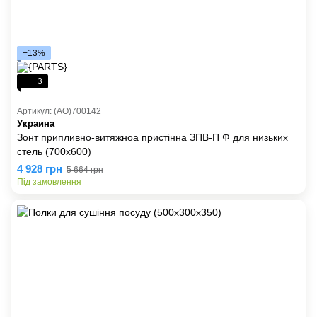
−13%
3
Артикул: (AO)700142
Украина
Зонт припливно-витяжноа пристінна ЗПВ-П Ф для низьких
стель (700x600)
4 928 грн
5 664 грн
Під замовлення