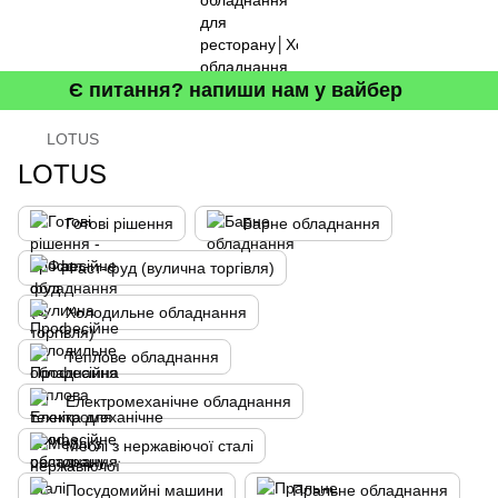
Є питання? напиши нам у вайбер
LOTUS
LOTUS
Готові рішення
Барне обладнання
Фаст-фуд (вулична торгівля)
Холодильне обладнання
Теплове обладнання
Електромеханічне обладнання
Меблі з нержавіючої сталі
Посудомийні машини
Пральне обладнання