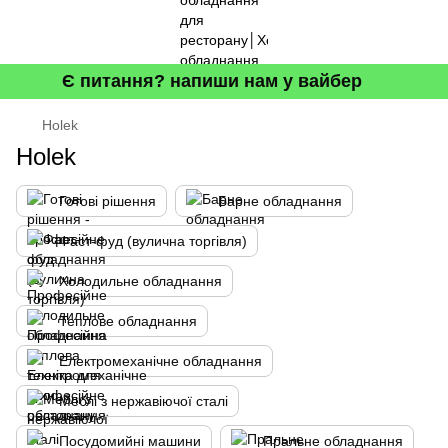
Є питання? напиши нам у вайбер
Holek
Holek
Готові рішення
Барне обладнання
Фаст-фуд (вулична торгівля)
Холодильне обладнання
Теплове обладнання
Електромеханічне обладнання
Меблі з нержавіючої сталі
Посудомийні машини
Пральне обладнання