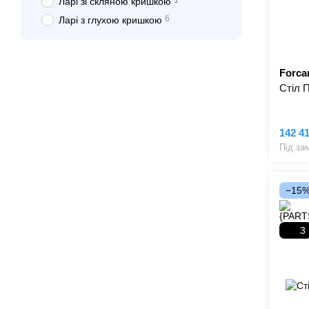
1
Ларі зі скляною кришкою
6
Ларі з глухою кришкою
Forcar
Стіл 
142 4
Під за
−15
3