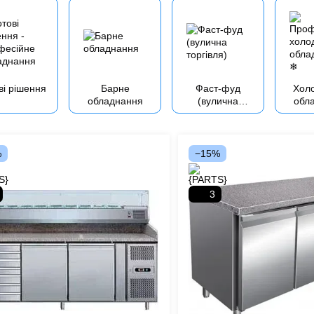
ві рішення
Барне
Фаст-фуд
Хол
обладнання
(вулична
обл
торгівля)
%
−15%
3