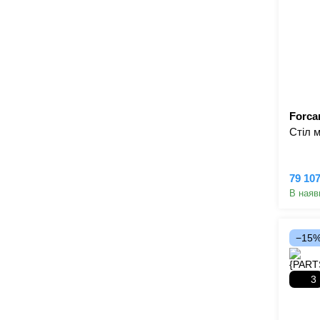
Forcar
Стіл 
79 10
В наяв
−15
3