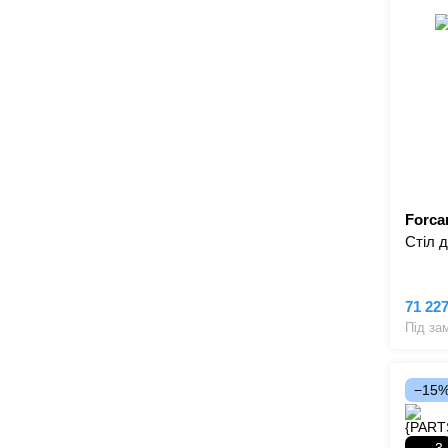
Forcar
Стіл 
71 22
Під за
−15