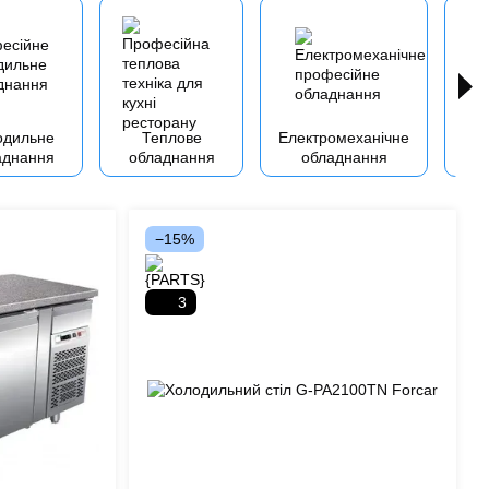
одильне
Теплове
Електромеханічне
аднання
обладнання
обладнання
не
−15%
3