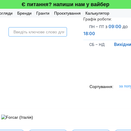
Є питання? напиши нам у вайбер
огляди
Бренди
Гранти
Проєктування
Калькулятор
Графік роботи:
а система
з
09:00
до
ПН – ПТ
18:00
Вихідн
СБ – НД
за поп
Сортування: