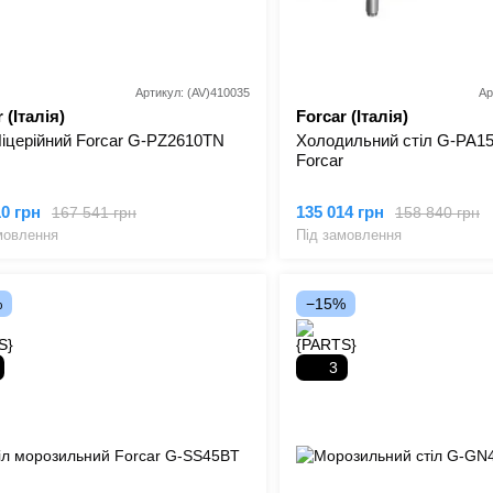
Артикул: (AV)410035
Ар
 (Італія)
Forcar (Італія)
Піцерійний Forcar G-PZ2610TN
Холодильний стіл G-PA
Forcar
10 грн
135 014 грн
167 541 грн
158 840 грн
мовлення
Під замовлення
%
−15%
3