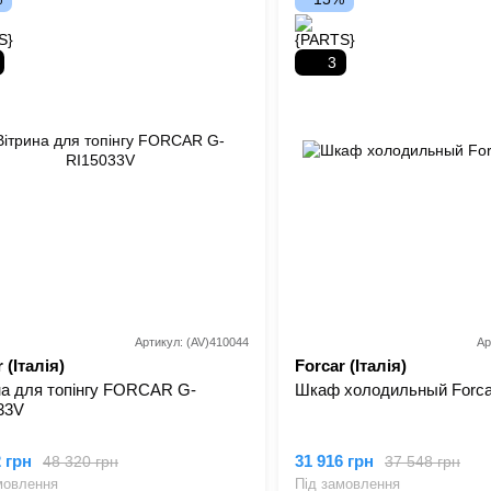
3
Артикул: (AV)410044
Ар
 (Італія)
Forcar (Італія)
на для топінгу FORCAR G-
Шкаф холодильный Forca
33V
2 грн
31 916 грн
48 320 грн
37 548 грн
мовлення
Під замовлення