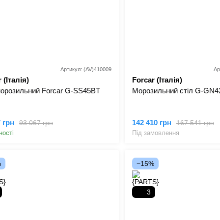
Артикул: (AV)410009
Ар
 (Італія)
Forcar (Італія)
морозильний Forcar G-SS45BT
Морозильний стіл G-GN4
7 грн
142 410 грн
93 067 грн
167 541 грн
ності
Під замовлення
%
−15%
3