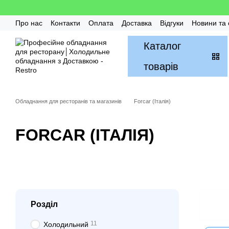
Перейти до основного контенту
Про нас
Контакти
Оплата
Доставка
Відгуки
Новини та 
Гарантія
FAQ / Часті питання
Монтаж та Сервіс
Бонусн
Каталог
товарів
Обладнання для ресторанів та магазинів
Forcar (Італія)
FORCAR (ІТАЛІЯ)
Розділ
11
Холодильний