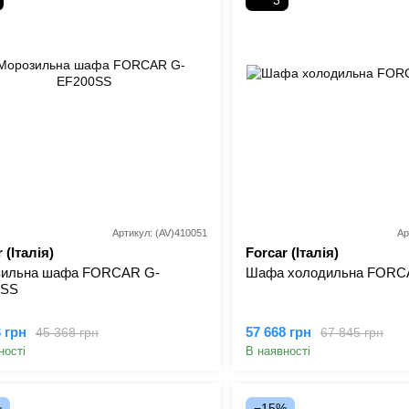
3
Артикул: (AV)410051
Ар
 (Італія)
Forcar (Італія)
зильна шафа FORCAR G-
Шафа холодильна FORC
0SS
3 грн
57 668 грн
45 368 грн
67 845 грн
ності
В наявності
%
−15%