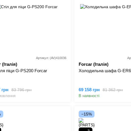
Артикул: (AV)410036
Ар
 (Італія)
Forcar (Італія)
для піци G-PS200 Forcar
Холодильна шафа G-ER6
7 грн
69 158 грн
83 796 грн
81 362 грн
мовлення
В наявності
%
−15%