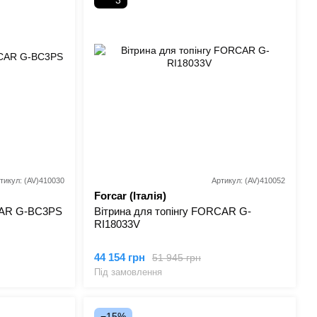
3
тикул: (AV)410030
Артикул: (AV)410052
Forcar (Італія)
AR G-BC3PS
Вітрина для топінгу FORCAR G-
RI18033V
44 154 грн
51 945 грн
Під замовлення
−15%