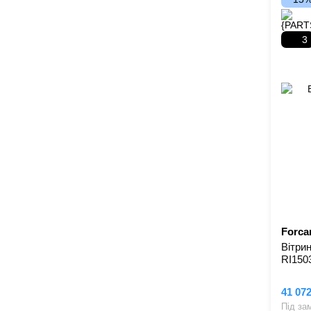
3
Forcar
Вітри
RI150
41 07
Під за