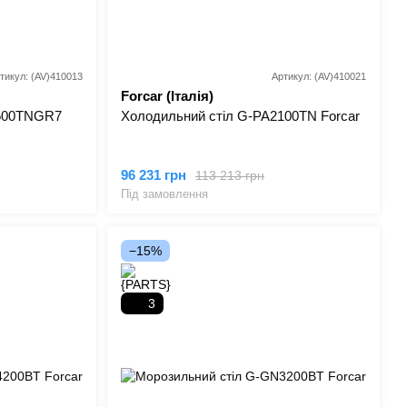
тикул: (AV)410013
Артикул: (AV)410021
Forcar (Італія)
1500TNGR7
Холодильний стіл G-PA2100TN Forcar
96 231 грн
113 213 грн
Під замовлення
−15%
3