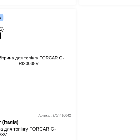
%
Артикул: (AV)410042
 (Італія)
на для топінгу FORCAR G-
38V