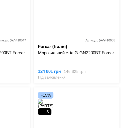
тикул: (AV)410047
Артикул: (AV)410005
Forcar (Італія)
200BT Forcar
Морозильний стіл G-GN3200BT Forcar
124 801 грн
146 825 грн
Під замовлення
−15%
3