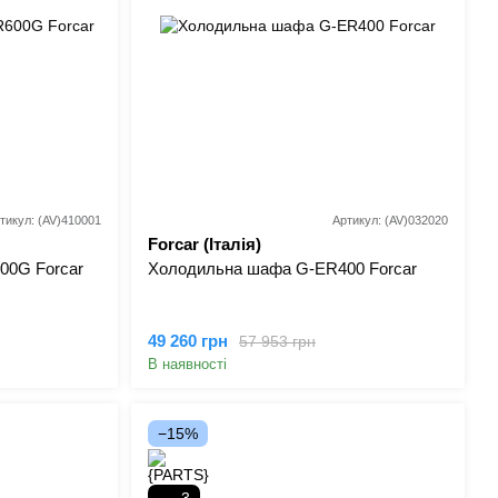
тикул: (AV)410001
Артикул: (AV)032020
Forcar (Італія)
00G Forcar
Холодильна шафа G-ER400 Forcar
49 260 грн
57 953 грн
В наявності
−15%