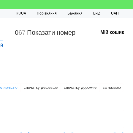
Порівняння
RU
UA
Бажання
Вхід
UAH
0
6
7
Показати номер
Мій кошик
ий
улярністю
спочатку дешевше
спочатку дорожче
за назвою