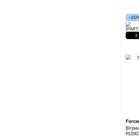
−15
3
Forcar
Вітри
RI200