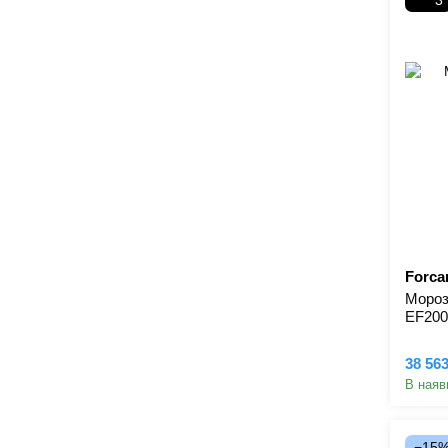
3
Forcar
Моро
EF20
38 56
В наяв
−15