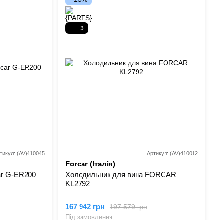
3
тикул: (AV)410045
Артикул: (AV)410012
Forcar (Італія)
r G-ER200
Холодильник для вина FORCAR
KL2792
167 942 грн
197 579 грн
Під замовлення