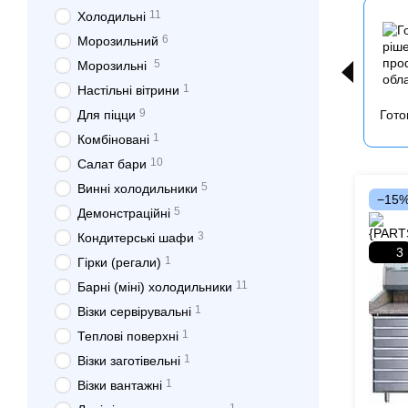
11
Холодильні
6
Морозильний
5
Морозильнi
1
Настільні вітрини
9
Для піцци
Гото
1
Комбіновані
10
Салат бари
5
Винні холодильники
−15
5
Демонстраційні
3
Кондитерські шафи
3
1
Гірки (регали)
11
Барні (міні) холодильники
1
Візки сервірувальні
1
Теплові поверхні
1
Візки заготівельні
1
Візки вантажні