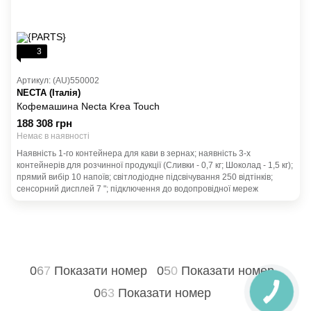
3
Артикул: (AU)550002
NECTA (Італія)
Кофемашина Necta Krea Touch
188 308 грн
Немає в наявності
Наявність 1-го контейнера для кави в зернах; наявність 3-х
контейнерів для розчинної продукції (Сливки - 0,7 кг; Шоколад - 1,5 кг);
прямий вибір 10 напоїв; світлодіодне підсвічування 250 відтінків;
сенсорний дисплей 7 "; підключення до водопровідної мереж
0
6
7
Показати номер
0
5
0
Показати номер
0
6
3
Показати номер