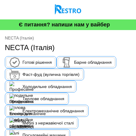
Є питання? напиши нам у вайбер
NECTA (Італія)
NECTA (Італія)
Готові рішення
Барне обладнання
Фаст-фуд (вулична торгівля)
Холодильне обладнання
Теплове обладнання
Електромеханічне обладнання
Меблі з нержавіючої сталі
Посудомийні машини