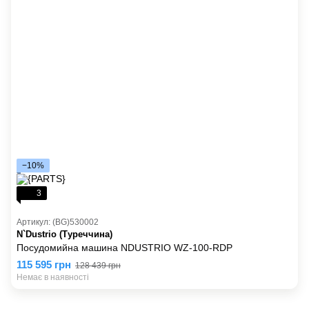
−10%
3
Артикул: (BG)530002
N`Dustrio (Туреччина)
Посудомийна машина NDUSTRIO WZ-100-RDP
115 595 грн
128 439 грн
Немає в наявності