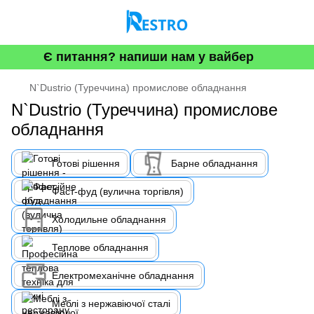
Є питання? напиши нам у вайбер
N`Dustrio (Туреччина) промислове обладнання
N`Dustrio (Туреччина) промислове
обладнання
Готові рішення
Барне обладнання
Фаст-фуд (вулична торгівля)
Холодильне обладнання
Теплове обладнання
Електромеханічне обладнання
Меблі з нержавіючої сталі