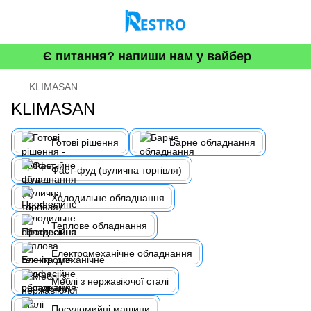
Є питання? напиши нам у вайбер
KLIMASAN
KLIMASAN
Готові рішення
Барне обладнання
Фаст-фуд (вулична торгівля)
Холодильне обладнання
Теплове обладнання
Електромеханічне обладнання
Меблі з нержавіючої сталі
Посудомийні машини