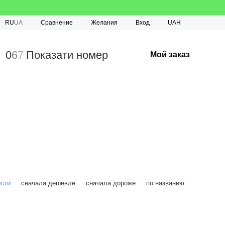
Сравнение
RU
UA
Желания
Вход
UAH
0
6
7
Показати номер
Мой заказ
ости
сначала дешевле
сначала дороже
по названию