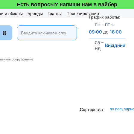
Есть вопросы? напиши нам в вайбер
ти и обзоры
Бренды
Гранты
Проектирование
График работы:
таж и Сервис
Бонусная система
з
ПН – ПТ
09:00
до
18:00
СБ –
Вихідний
НД
ленное оборудование
по популярн
Сортировка: