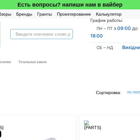
Есть вопросы? напиши нам в вайбер
бзоры
Бренды
Гранты
Проектирование
Калькулятор
График работы:
усная система
з
09:00
до
ПН – ПТ
18:00
Вихідн
СБ – НД
точилки
Точильные камни
по поп
Сортировка: