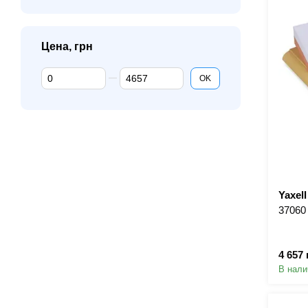
Цена, грн
От Цена, грн
До Цена, грн
OK
Yaxell
37060
4 657 
В нали