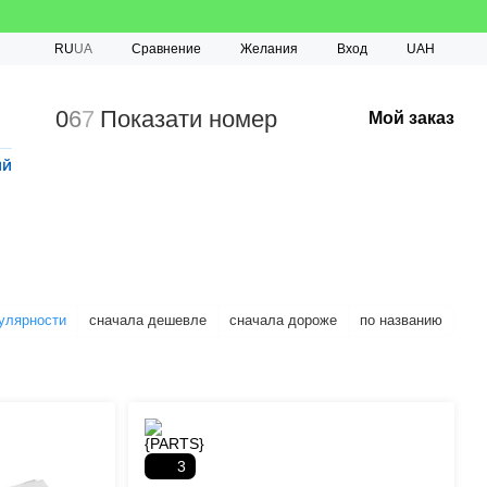
Сравнение
RU
UA
Желания
Вход
UAH
0
6
7
Показати номер
Мой заказ
ий
улярности
сначала дешевле
сначала дороже
по названию
3