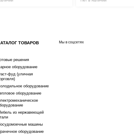
наличии
Нет в наличии
Мы в соцсетях
КАТАЛОГ ТОВАРОВ
отовые решения
арное оборудование
аст-фуд (уличная
орговля)
олодильное оборудование
епловое оборудование
лектромеханическое
борудование
ебель из нержавеющей
тали
осудомоечные машины
рачечное оборудование