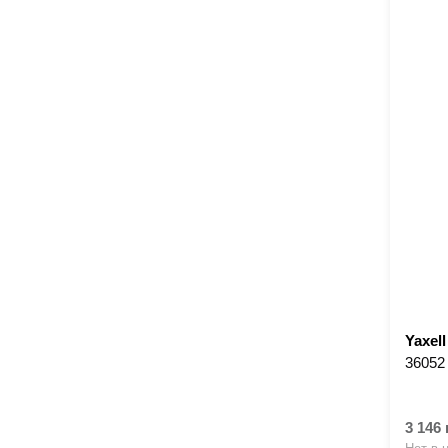
Yaxell
36052
3 146 