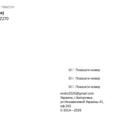
: TBMZ270
я)
Z270
0
6
7
Показати номер
0
5
0
Показати номер
0
6
3
Показати номер
restro2020@gmail.com
Украина, г.Запорожье,
ул.Независимой Украины 41,
оф.202
© 2014—2026