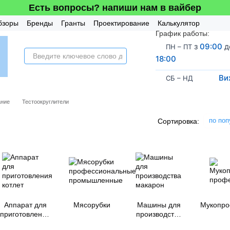
Есть вопросы? напиши нам в вайбер
бзоры
Бренды
Гранты
Проектирование
Калькулятор
График работы:
усная система
з
09:00
д
ПН – ПТ
18:00
Ви
СБ – НД
ание
Тестоокруглители
по поп
Сортировка:
Аппарат для
Мясорубки
Машины для
Мукопро
приготовления
производства
котлет
макарон