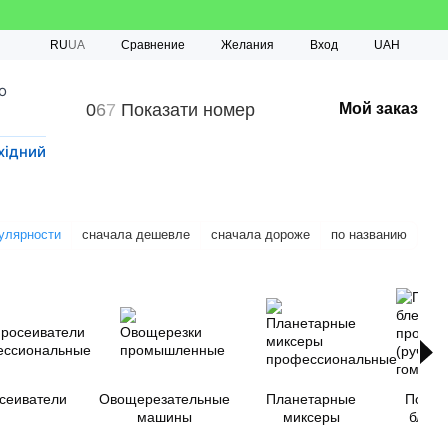
Сравнение
RU
UA
Желания
Вход
UAH
о
0
6
7
Показати номер
Мой заказ
хідний
улярности
сначала дешевле
сначала дороже
по названию
сеиватели
Овощерезательные
Планетарные
Погру
машины
миксеры
блен