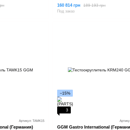
160 814 грн
грн
189 193 грн
Под заказ
−15%
3
Артикул: TAMK15
Артику
onal (Германия)
GGM Gastro International (Германи