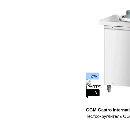
−2%
3
GGM Gastro Internati
Тестоокруглитель G