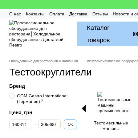
Перейти к основному контенту
О нас
Контакты
Оплата
Доставка
Отзывы
Новости и о
Гарантия
FAQ / Частые вопросы
Монтаж и Сервис
Бон
Каталог
товаров
Оборудование для ресторанов и магазинов
Электромеханическое оборудов
Тестоокруглители
Бренд
GGM Gastro International
8
(Германия)
Цена, грн
От Цена, грн
До Цена, грн
Тестомесильные
OK
машины