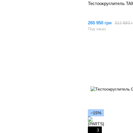
Тестоокруглитель T
265 950 грн
312 883 
Под заказ
−15%
3