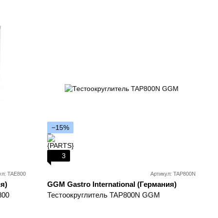
−15%
3
ул: TAE800
Артикул: TAP800N
я)
GGM Gastro International (Германия)
800
Тестоокруглитель TAP800N GGM