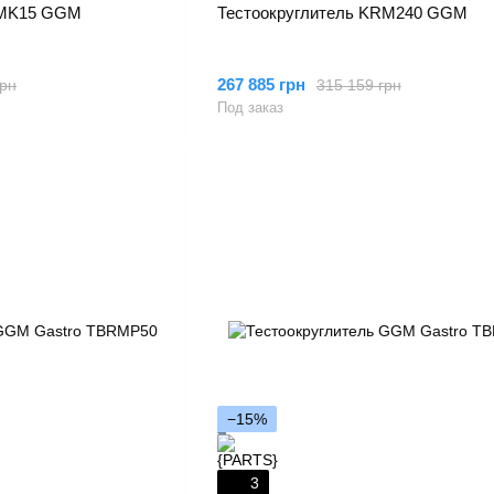
AMK15 GGM
Тестоокруглитель KRM240 GGM
267 885 грн
грн
315 159 грн
Под заказ
−15%
3