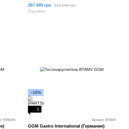
267 449 грн
314 645 грн
Под заказ
−15%
3
л: KRM240
Артикул: BTAMV
я)
GGM Gastro International (Германия)