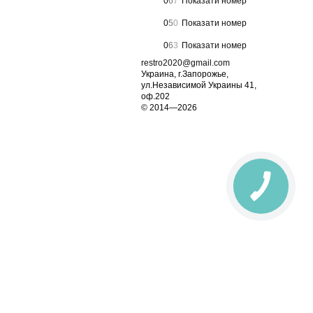
0
6
7
Показати номер
0
5
0
Показати номер
0
6
3
Показати номер
restro2020@gmail.com
Украина, г.Запорожье,
ул.Независимой Украины 41,
оф.202
© 2014—2026