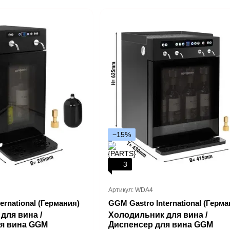
−15%
3
Артикул: WDA4
ernational (Германия)
GGM Gastro International (Герма
для вина /
Холодильник для вина /
ля вина GGM
Диспенсер для вина GGM