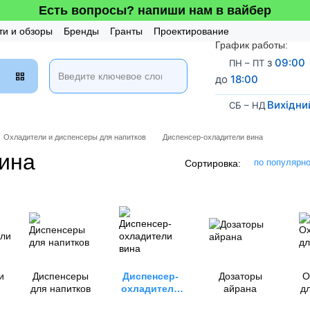
Есть вопросы? напиши нам в вайбер
ти и обзоры
Бренды
Гранты
Проектирование
График работы:
таж и Сервис
Бонусная система
з
09:00
ПН – ПТ
до
18:00
Вихідни
СБ – НД
Охладители и диспенсеры для напитков
Диспенсер-охладители вина
ина
по популярн
Сортировка:
и
Диспенсеры
Диспенсер-
Дозаторы
О
для напитков
охладители
айрана
дл
вина