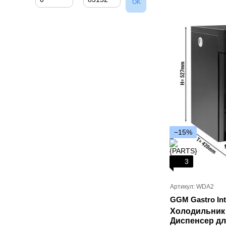
OK
−15%
3
Артикул: WDA2
GGM Gastro Int
Холодильник 
Диспенсер д