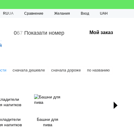
Сравнение
RU
UA
Желания
Вход
UAH
0
6
7
Показати номер
Мой заказ
й
ости
сначала дешевле
сначала дороже
по названию
хладители
Башни для
я напитков
пива