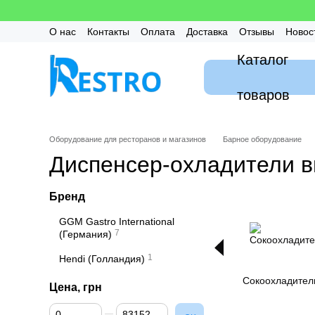
Перейти к основному контенту
О нас
Контакты
Оплата
Доставка
Отзывы
Новос
Калькулятор
Гарантия
FAQ / Частые вопросы
Мон
Каталог
товаров
Оборудование для ресторанов и магазинов
Барное оборудование
Диспенсер-охладители в
Бренд
GGM Gastro International
7
(Германия)
1
Hendi (Голландия)
Сокоохладител
Цена, грн
От Цена, грн
До Цена, грн