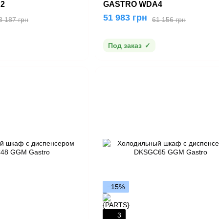
2
GASTRO WDA4
51 983 грн
3 187 грн
61 156 грн
Под заказ
−15%
3