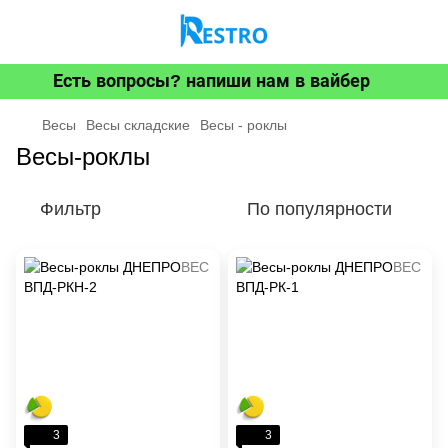
Есть вопросы? напиши нам в вайбер
Весы
Весы складские
Весы - роклы
Весы-роклы
Фильтр
По популярности
3
3