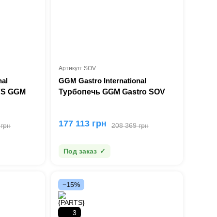
Артикул: SOV
nal
GGM Gastro International
(Германия)
7S GGM
Турбопечь GGM Gastro SOV
177 113 грн
 грн
208 369 грн
Под заказ
−15%
3