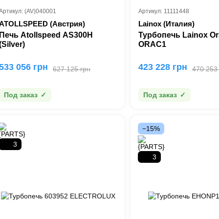
Артикул: (AV)040001
Артикул: 11111448
ATOLLSPEED (Австрия)
Lainox (Италия)
Печь Atollspeed AS300H
Турбопечь Lainox Or
(Silver)
ORAC1
533 056 грн
423 228 грн
627 125 грн
470 253
Под заказ
Под заказ
−15%
3
3