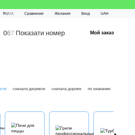
Сравнение
RU
UA
Желания
Вход
UAH
0
6
7
Показати номер
Мой заказ
ости
сначала дешевле
сначала дороже
по названию