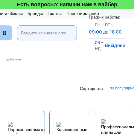
Есть вопросы? напиши нам в вайбер
ти и обзоры
Бренды
Гранты
Проектирование
График работы:
таж и Сервис
Бонусная система
з
ПН – ПТ
09:00
до
18:00
СБ –
Вихідний
НД
Турбопечи
по популярн
Сортировка: