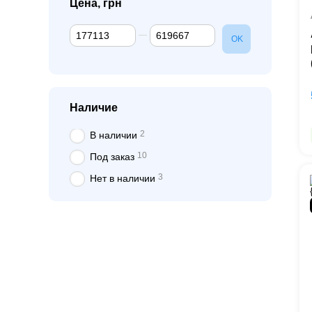
Цена, грн
От Цена, грн
До Цена, грн
OK
Наличие
2
В наличии
10
Под заказ
3
Нет в наличии