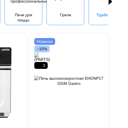
Печи для
Грили
Турбопечи
пиццы
Новинка
−15%
3