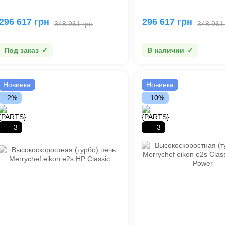
296 617 грн
296 617 грн
348 961 грн
348 961
Под заказ
В наличии
Новинка
Новинка
−2%
−10%
3
3