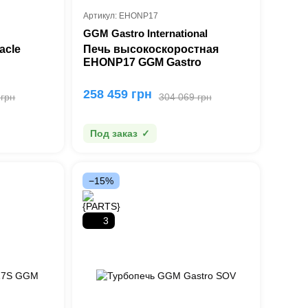
Артикул: EHONP17
GGM Gastro International
(Германия)
acle
Печь высокоскоростная
EHONP17 GGM Gastro
258 459 грн
 грн
304 069 грн
Под заказ
−15%
3