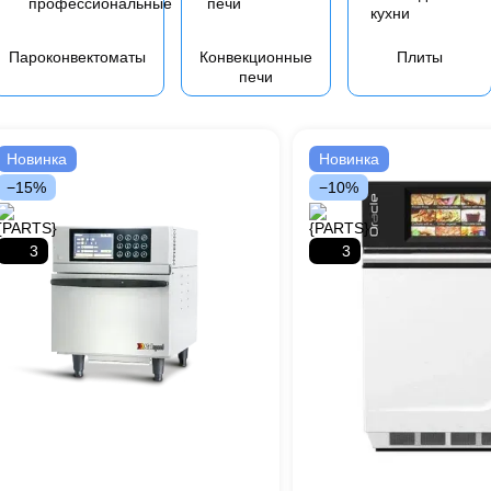
Пароконвектоматы
Конвекционные
Плиты
печи
Новинка
Новинка
−15%
−10%
3
3