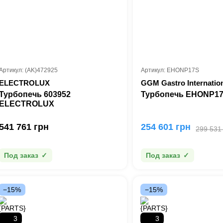
Артикул: (AK)472925
Артикул: EHONP17S
ELECTROLUX
GGM Gastro Internatio
(Германия)
Турбопечь 603952
Турбопечь EHONP1
ELECTROLUX
541 761 грн
254 601 грн
299 531
Под заказ
Под заказ
−15%
−15%
3
3