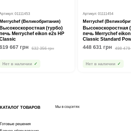
Артикул: 01111453
Артикул: 01111454
Merrychef (Великобритания)
Merrychef (Великобри
Высокоскоростная (турбо)
Высокоскоростная (
печь Merrychef eikon e2s HP
печь Merrychef eikon
Classic
Classic Standard Po
619 667 грн
448 631 грн
632 356 грн
498 479
Нет в наличии
Нет в наличии
Мы в соцсетях
КАТАЛОГ ТОВАРОВ
Готовые решения
Барное оборудование