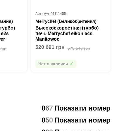
Артикул: 01111455
тания)
Merrychef (Великобритания)
турбо)
Высокоскоростная (турбо)
 e2s
печь Merrychef eikon e4s
wer
Manitowoc
520 691 грн
 грн
578 546 грн
Нет в наличии
0
6
7
Показати номер
0
5
0
Показати номер