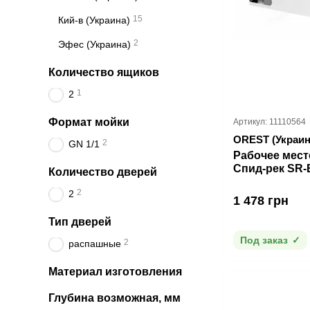
15
Кий-в (Украина)
2
Эфес (Украина)
Количество ящиков
1
2
Формат мойки
Артикул: 11110564
OREST (Украин
2
GN 1/1
Рабочее мест
Спид-рек SR-
Количество дверей
2
2
1 478 грн
Тип дверей
Под заказ
2
распашные
Материал изготовления
Глубина возможная, мм