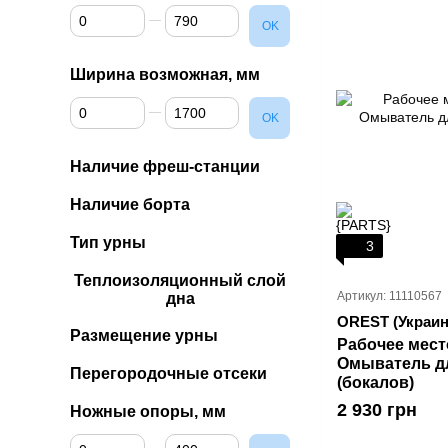
От Глубина возможная, мм
До Глубина возможная, мм
OK
Ширина возможная, мм
От Ширина возможная, мм
До Ширина возможная, мм
OK
Наличие фреш-станции
Наличие борта
Тип урны
3
Теплоизоляционный слой
Артикул: 11110567
дна
OREST (Украин
Размещение урны
Рабочее мест
Омыватель д
Перегородочные отсеки
(бокалов)
2 930 грн
Ножные опоры, мм
От Ножные опоры, мм
До Ножные опоры, мм