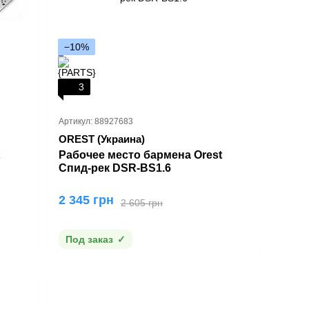
−10%
3
Артикул: 88927683
OREST (Украина)
Рабочее место бармена Orest
Спид-рек DSR-ВS1.6
2 345 грн
2 605 грн
Под заказ