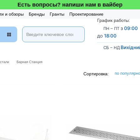
Есть вопросы? напиши нам в вайбер
ти и обзоры
Бренды
Гранты
Проектирование
График работы:
таж и Сервис
Бонусная система
з
09:00
ПН – ПТ
до
18:00
Вихідни
СБ – НД
стали
Барная Станция
по популярн
Сортировка: