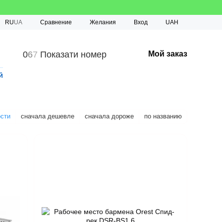
Сравнение
RU
UA
Желания
Вход
UAH
0
6
7
Показати номер
Мой заказ
й
ости
сначала дешевле
сначала дороже
по названию