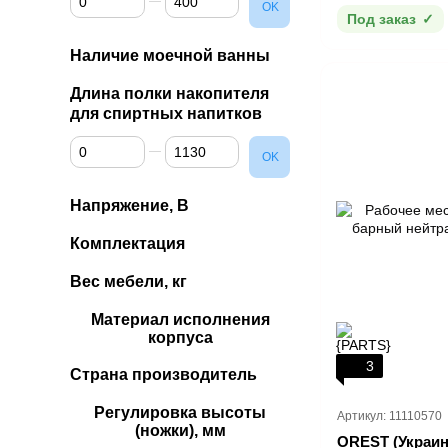
OK
Под заказ
Наличие моечной ванны
Длина полки накопителя
для спиртных напитков
От Длина полки накопителя для спиртных напитков
До Длина полки накопителя для спиртных напитков
OK
Напряжение, В
Комплектация
Вес мебели, кг
Материал исполнения
корпуса
3
Страна производитель
Регулировка высоты
Артикул: 11110570
(ножки), мм
OREST (Украин