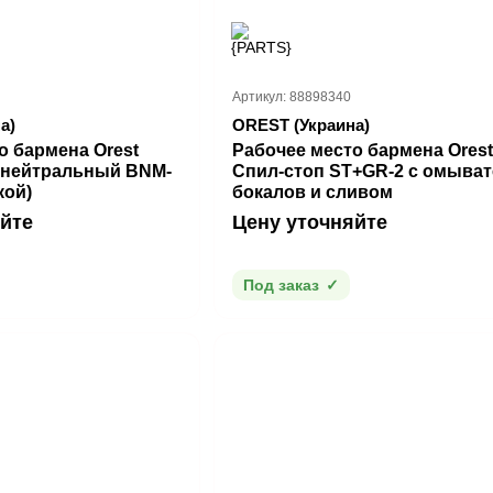
Артикул: 88898340
а)
OREST (Украина)
о бармена Orest
Рабочее место бармена Orest
 нейтральный BNM-
Спил-стоп ST+GR-2 с омыва
кой)
бокалов и сливом
йте
Цену уточняйте
Под заказ