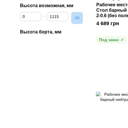
Рабочее мест
Высота возможная, мм
Стол барный
От Высота возможная, мм
До Высота возможная, мм
2-0.6 (без пол
OK
4 689 грн
Высота борта, мм
Под заказ