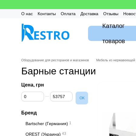
Перейти к основному контенту
О нас
Контакты
Оплата
Доставка
Отзывы
Новос
Калькулятор
Гарантия
FAQ / Частые вопросы
Мон
Каталог
товаров
Оборудование для ресторанов и магазинов
Мебель из нержавеющей 
Барные станции
Цена, грн
От Цена, грн
До Цена, грн
OK
Бренд
1
Bartscher (Германия)
43
OREST (Украина)