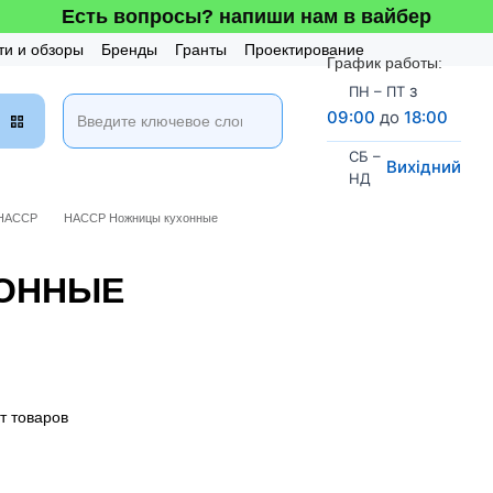
Есть вопросы? напиши нам в вайбер
ти и обзоры
Бренды
Гранты
Проектирование
График работы:
таж и Сервис
Бонусная система
з
ПН – ПТ
09:00
до
18:00
СБ –
Вихідний
НД
HACCP
НАССР Ножницы кухонные
ХОННЫЕ
т товаров