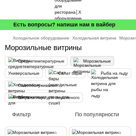
Есть вопросы? напиши нам в вайбер
Холодильное оборудование
Холодильная витрина
Морози
Морозильные витрины
Среднетемпературные
Морозильные
Универсальные
Салат бары
Рыба на льду
Самообслуживания
Витрина-ларь для мороженого
Фильтр
По популярности