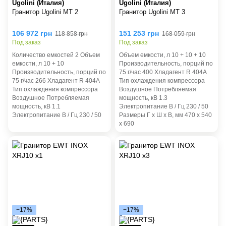
Ugolini (Италия)
Ugolini (Италия)
Гранитор Ugolini MT 2
Гранитор Ugolini MT 3
106 972 грн
151 253 грн
118 858 грн
168 059 грн
Под заказ
Под заказ
Количество емкостей 2 Объем
Объем емкости, л 10 + 10 + 10
емкости, л 10 + 10
Производительность, порций по
Производительность, порций по
75 г/час 400 Хладагент R 404A
75 г/час 266 Хладагент R 404A
Тип охлаждения компрессора
Тип охлаждения компрессора
Воздушное Потребляемая
Воздушное Потребляемая
мощность, кВ 1.3
мощность, кВ 1.1
Электропитание B / Гц 230 / 50
Электропитание B / Гц 230 / 50
Размеры Г х Ш х В, мм 470 х 540
х 690
−17%
−17%