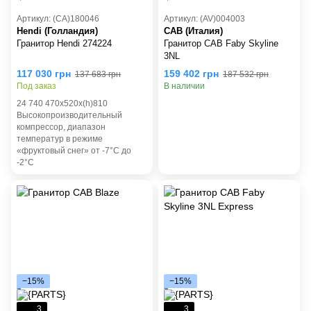
Артикул: (СА)180046
Артикул: (AV)004003
Hendi (Голландия)
CAB (Италия)
Гранитор Hendi 274224
Гранитор CAB Faby Skyline
3NL
117 030 грн
159 402 грн
137 683 грн
187 532 грн
Под заказ
В наличии
24 740 470x520x(h)810
Высокопроизводительный
компрессор, диапазон
температур в режиме
«фруктовый снег» от -7°C до
-2°C
−15%
−15%
3
3