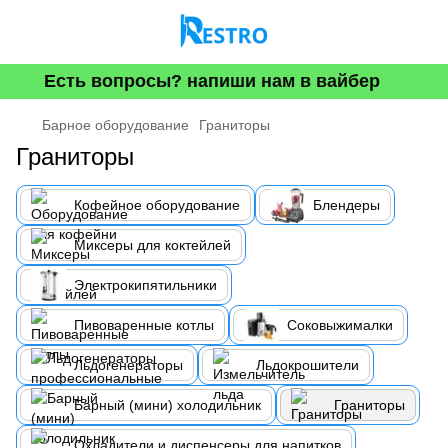
Есть вопросы? напиши нам в вайбер
Барное оборудование
Граниторы
Граниторы
Кофейное оборудование
Блендеры
Миксеры для коктейлей
Электрокипятильники
Пивоваренные котлы
Соковыжималки
Льдогенераторы
Льдокрошители
Барный (мини) холодильник
Граниторы
Охладители и диспенсеры для напитков