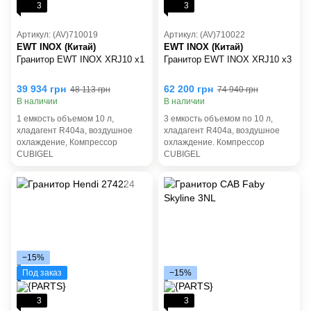
3
3
Артикул: (AV)710019
Артикул: (AV)710022
EWT INOX (Китай)
EWT INOX (Китай)
Гранитор EWT INOX XRJ10 х1
Гранитор EWT INOX XRJ10 х3
39 934 грн
62 200 грн
48 113 грн
74 940 грн
В наличии
В наличии
1 емкость объемом 10 л,
3 емкость объемом по 10 л,
хладагент R404a, воздушное
хладагент R404a, воздушное
охлаждение, Компрессор
охлаждение. Компрессор
СUBIGEL
СUBIGEL
−15%
Под заказ
−15%
3
3