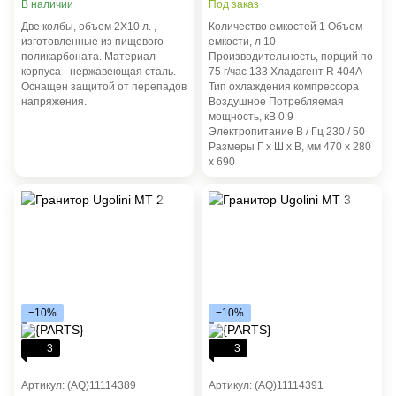
В наличии
Под заказ
Две колбы, объем 2Х10 л. ,
Количество емкостей 1 Объем
изготовленные из пищевого
емкости, л 10
поликарбоната. Материал
Производительность, порций по
корпуса - нержавеющая сталь.
75 г/час 133 Хладагент R 404A
Оснащен защитой от перепадов
Тип охлаждения компрессора
напряжения.
Воздушное Потребляемая
мощность, кВ 0.9
Электропитание B / Гц 230 / 50
Размеры Г х Ш х В, мм 470 х 280
х 690
−10%
−10%
3
3
Артикул: (AQ)11114389
Артикул: (AQ)11114391