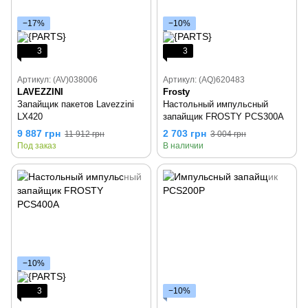
−17%
−10%
3
3
Артикул: (AV)038006
Артикул: (AQ)620483
LAVEZZINI
Frosty
Запайщик пакетов Lavezzini
Настольный импульсный
LX420
запайщик FROSTY PCS300A
9 887 грн
2 703 грн
11 912 грн
3 004 грн
Под заказ
В наличии
−10%
3
−10%