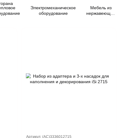
епловое
Электромеханическое
Мебель из
Посу
рудование
оборудование
нержавеющей
м
стали
Артикул: (AC)3336012715