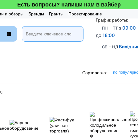
Есть вопросы? напиши нам в вайбер
ти и обзоры
Бренды
Гранты
Проектирование
График работы:
таж и Сервис
Бонусная система
з
09:00
ПН – ПТ
до
18:00
Вихідни
СБ – НД
по популярн
Сортировка: