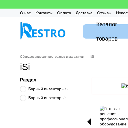
Перейти к основному контенту
О нас
Контакты
Оплата
Доставка
Отзывы
Новос
Калькулятор
Гарантия
FAQ / Частые вопросы
Мон
Каталог
товаров
Оборудование для ресторанов и магазинов
iSi
iSi
Раздел
23
Барный инвентарь
9
Барный инвентарь