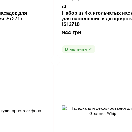
iSi
насадок для
Набор из 4-х игольчатых нас
я iSi 2717
для наполнения и декориров
iSi 2718
944 грн
В наличии