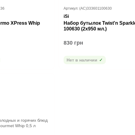
636
Артикул: (AC)333601100630
iSi
ermo XPress Whip
Набор бутылок Twist'n Sparkle
100630 (2х950 мл.)
830 грн
Нет в наличии