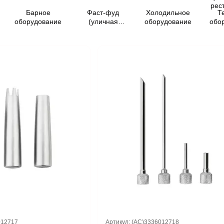
Барное
Фаст-фуд
Холодильное
Т
оборудование
(уличная
оборудование
обо
торговля)
012717
Артикул: (AC)3336012718