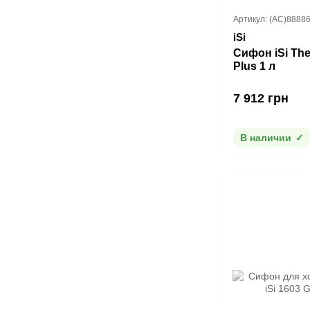
Артикул: (AC)8888
iSi
Сифон iSi Th
Plus 1 л
7 912 грн
В наличии