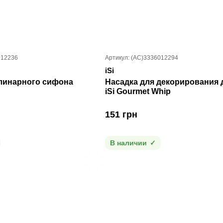
012236
Артикул: (AC)3336012294
iSi
линарного сифона
Насадка для декорирования 
iSi Gourmet Whip
151 грн
В наличии