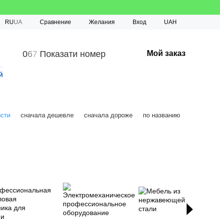
Сравнение
RU
UA
Желания
Вход
UAH
0
6
7
Показати номер
Мой заказ
й
ости
сначала дешевле
сначала дороже
по названию