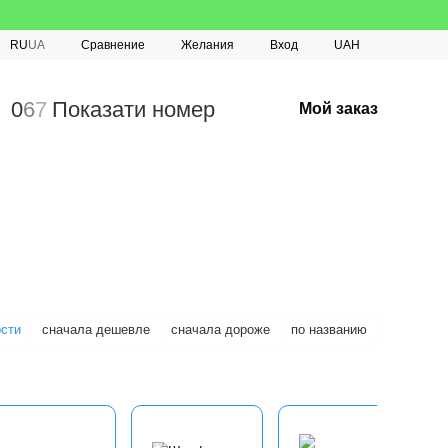
Сравнение
RU
UA
Желания
Вход
UAH
0
6
7
Показати номер
Мой заказ
ости
сначала дешевле
сначала дороже
по названию