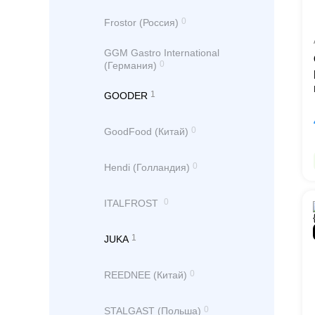
0
Frostor (Россия)
GGM Gastro International
0
(Германия)
1
GOODER
0
GoodFood (Китай)
0
Hendi (Голландия)
0
ITALFROST
1
JUKA
0
REEDNEE (Китай)
0
STALGAST (Польша)