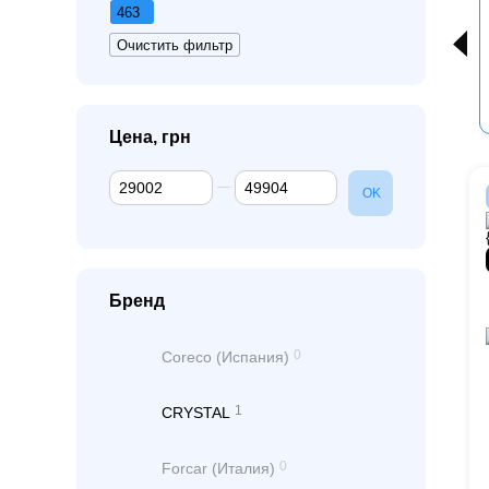
463
Очистить фильтр
Цена, грн
От Цена, грн
До Цена, грн
OK
Бренд
0
Coreco (Испания)
1
CRYSTAL
0
Forcar (Италия)