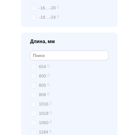
0
-16…-20
0
-18…-24
Длина, мм
0
654
0
800
0
805
0
808
0
1016
0
1018
0
1060
0
1184