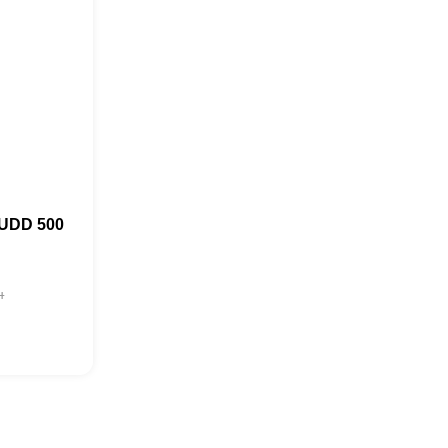
UDD 500
н