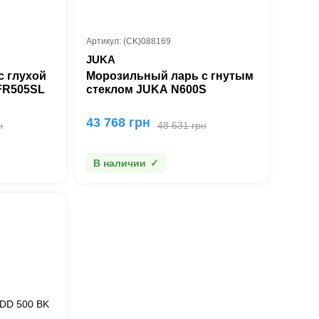
Артикул: (CK)088169
JUKA
с глухой
Морозильный ларь с гнутым
FR505SL
стеклом JUKA N600S
43 768 грн
н
48 631 грн
В наличии