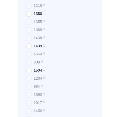
0
1216
1
1350
0
1355
0
1388
0
1438
1
1439
0
1654
0
909
1
1504
0
1284
0
984
0
1690
0
1017
0
1450