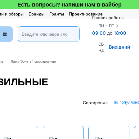
Есть вопросы? напиши нам в вайбер
ти и обзоры
Бренды
Гранты
Проектирование
График работы:
таж и Сервис
Бонусная система
з
ПН – ПТ
09:00
до
18:00
СБ –
Вихідний
НД
ие
Лари (бонеты) морозильные
ОЗИЛЬНЫЕ
по популярн
Сортировка: