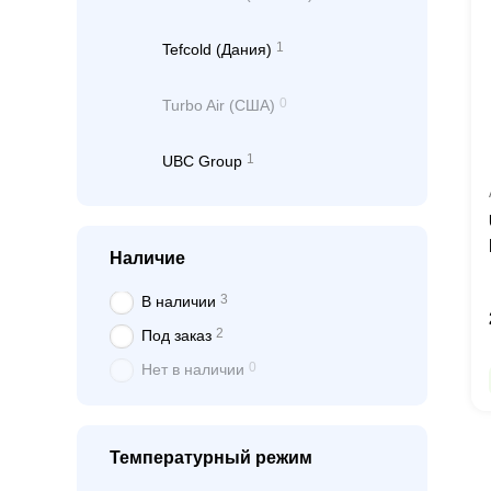
1
Tefcold (Дания)
0
Turbo Air (США)
1
UBC Group
Наличие
3
В наличии
2
Под заказ
0
Нет в наличии
Температурный режим