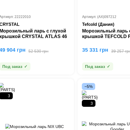
Артикул: 22222010
Артикул: (AX)097212
CRYSTAL
Tefcold (Дания)
Морозильный ларь с глухой
Морозильный ларь 
крышкой CRYSTAL ATLAS 46
крышкой TEFCOLD 
49 904 грн
35 331 грн
52 530 грн
39 257 гр
Под заказ
Под заказ
−5%
3
3