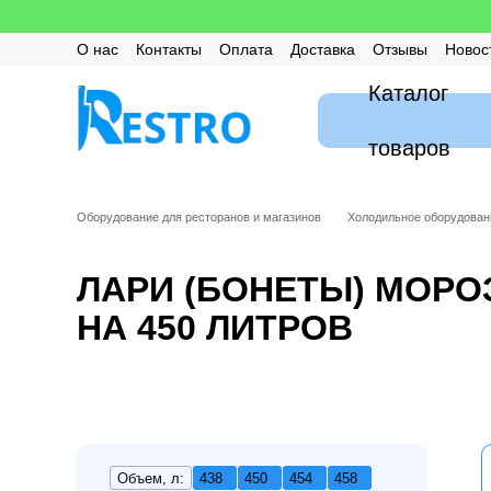
Перейти к основному контенту
О нас
Контакты
Оплата
Доставка
Отзывы
Новос
Калькулятор
Гарантия
FAQ / Частые вопросы
Мон
Каталог
товаров
Оборудование для ресторанов и магазинов
Холодильное оборудован
ЛАРИ (БОНЕТЫ) МОР
НА 450 ЛИТРОВ
Объем, л:
438
450
454
458