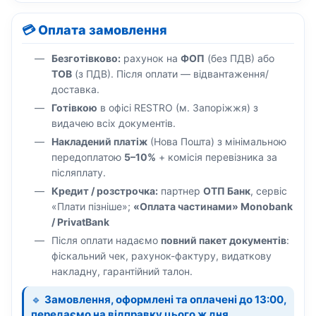
💳 Оплата замовлення
Безготівково:
рахунок на
ФОП
(без ПДВ) або
ТОВ
(з ПДВ). Після оплати — відвантаження/
доставка.
Готівкою
в офісі RESTRO (м. Запоріжжя) з
видачею всіх документів.
Накладений платіж
(Нова Пошта) з мінімальною
передоплатою
5–10%
+ комісія перевізника за
післяплату.
Кредит / розстрочка:
партнер
ОТП Банк
, сервіс
«Плати пізніше»;
«Оплата частинами» Monobank
/ PrivatBank
Після оплати надаємо
повний пакет документів
:
фіскальний чек, рахунок-фактуру, видаткову
накладну, гарантійний талон.
🔹
Замовлення, оформлені та оплачені до 13:00,
передаємо на відправку цього ж дня.