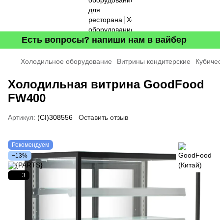
Есть вопросы? напиши нам в вайбер
Холодильное оборудование
Витрины кондитерские
Кубиче
Холодильная витрина GoodFood
FW400
Артикул:
(CI)308556
Оставить отзыв
Рекомендуем
−13%
3