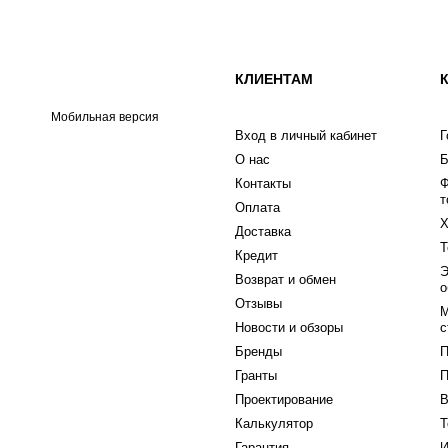
КЛИЕНТАМ
Мобильная версия
Вход в личный кабинет
Г
О нас
Б
Контакты
Ф
т
Оплата
Х
Доставка
Т
Кредит
Э
Возврат и обмен
о
Отзывы
М
Новости и обзоры
с
Бренды
П
Гранты
П
Проектирование
В
Калькулятор
Т
Гарантия
И