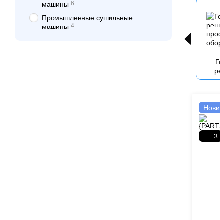
6
машины
Промышленные сушильные
4
машины
Г
р
Нови
3