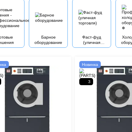
отовые
Барное
Фаст-фуд
Холо
ешения
оборудование
(уличная
обор
торговля)
нка
Новинка
3