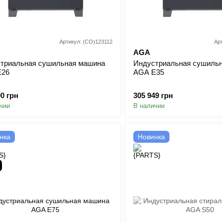
Артикул: (CO)123112
Ар
AGA
триальная сушильная машина
Индустриальная сушиль
E26
AGA E35
00 грн
305 949 грн
чии
В наличии
нка
Новинка