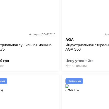
Артикул: (CO)123115
Ар
AGA
триальная сушильная машина
Индустриальная стираль
E75
AGA S50
00 грн
Цену уточняйте
каз
Нет в наличии
нка
Новинка