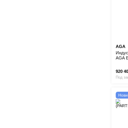
AGA
Индус
AGA 
920 4
Под за
Нови