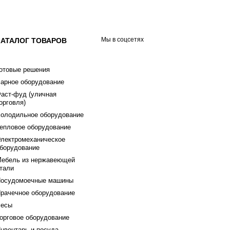
Мы в соцсетях
КАТАЛОГ ТОВАРОВ
отовые решения
арное оборудование
аст-фуд (уличная
орговля)
олодильное оборудование
епловое оборудование
лектромеханическое
борудование
ебель из нержавеющей
тали
осудомоечные машины
рачечное оборудование
есы
орговое оборудование
нвентарь и посуда