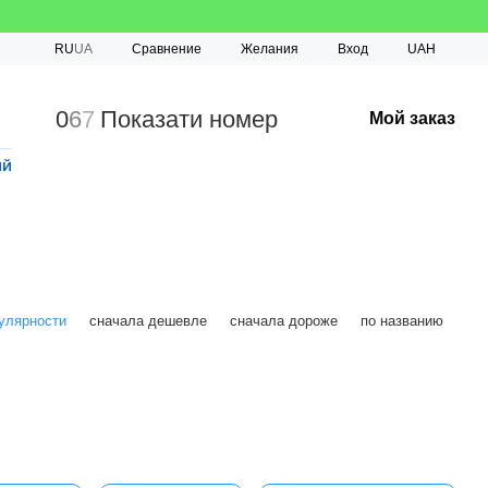
Сравнение
RU
UA
Желания
Вход
UAH
0
6
7
Показати номер
Мой заказ
ий
улярности
сначала дешевле
сначала дороже
по названию