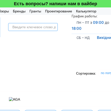
Есть вопросы? напиши нам в вайбер
бзоры
Бренды
Гранты
Проектирование
Калькулятор
График работы:
усная система
з
09:00
до
ПН – ПТ
18:00
Вихідн
СБ – НД
по поп
Сортировка: