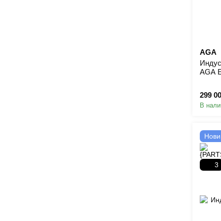
AGA
Индус
AGA 
299 0
В нали
Нови
3