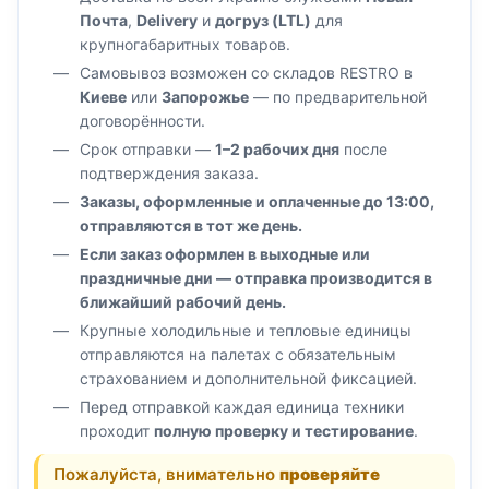
Почта
,
Delivery
и
догруз (LTL)
для
крупногабаритных товаров.
Самовывоз возможен со складов RESTRO в
Киеве
или
Запорожье
— по предварительной
договорённости.
Срок отправки —
1–2 рабочих дня
после
подтверждения заказа.
Заказы, оформленные и оплаченные до 13:00,
отправляются в тот же день.
Если заказ оформлен в выходные или
праздничные дни — отправка производится в
ближайший рабочий день.
Крупные холодильные и тепловые единицы
отправляются на палетах с обязательным
страхованием и дополнительной фиксацией.
Перед отправкой каждая единица техники
проходит
полную проверку и тестирование
.
Пожалуйста, внимательно
проверяйте