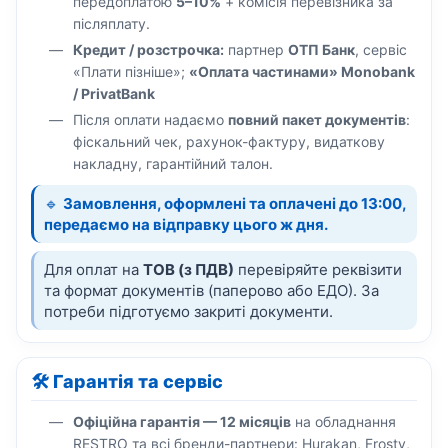
передоплатою
5–10%
+ комісія перевізника за
післяплату.
Кредит / розстрочка:
партнер
ОТП Банк
, сервіс
«Плати пізніше»;
«Оплата частинами» Monobank
/ PrivatBank
Після оплати надаємо
повний пакет документів
:
фіскальний чек, рахунок-фактуру, видаткову
накладну, гарантійний талон.
🔹
Замовлення, оформлені та оплачені до 13:00,
передаємо на відправку цього ж дня.
Для оплат на
ТОВ (з ПДВ)
перевіряйте реквізити
та формат документів (паперово або ЕДО). За
потреби підготуємо закриті документи.
🛠️ Гарантія та сервіс
Офіційна гарантія — 12 місяців
на обладнання
RESTRO та всі бренди-партнери: Hurakan, Frosty,