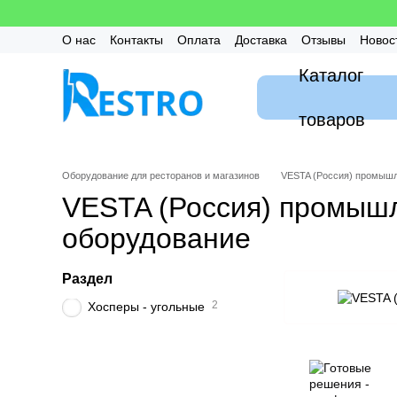
Перейти к основному контенту
О нас
Контакты
Оплата
Доставка
Отзывы
Новос
Калькулятор
Гарантия
FAQ / Частые вопросы
Мон
Каталог
товаров
Оборудование для ресторанов и магазинов
VESTA (Россия) промышл
VESTA (Россия) промыш
оборудование
Раздел
2
Хосперы - угольные