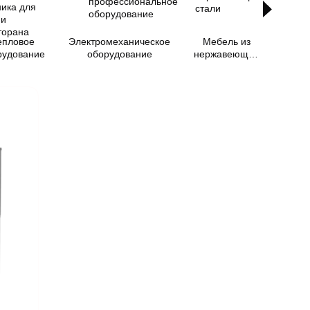
епловое
Электромеханическое
Мебель из
Посу
рудование
оборудование
нержавеющей
м
стали