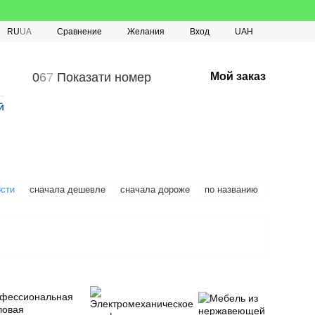
Сравнение
RU
UA
Желания
Вход
UAH
0
6
7
Показати номер
Мой заказ
й
ости
сначала дешевле
сначала дороже
по названию