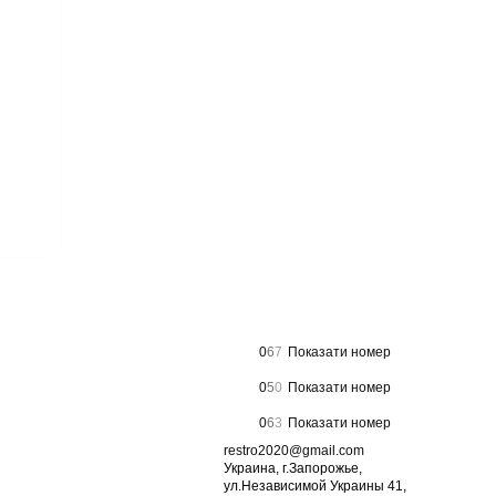
0
6
7
Показати номер
0
5
0
Показати номер
0
6
3
Показати номер
restro2020@gmail.com
Украина, г.Запорожье,
ул.Независимой Украины 41,