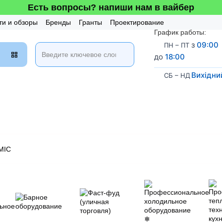
Есть вопросы? напиши нам в вайбер
ти и обзоры
Бренды
Гранты
Проектирование
График работы:
таж и Сервис
Бонусная система
з
09:00
ПН – ПТ
до
18:00
Вихідни
СБ – НД