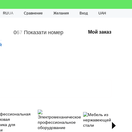
Сравнение
RU
UA
Желания
Вход
UAH
0
6
7
Показати номер
Мой заказ
й