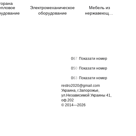
епловое
Электромеханическое
Мебель из
Посу
рудование
оборудование
нержавеющей
м
стали
0
6
7
Показати номер
0
5
0
Показати номер
0
6
3
Показати номер
restro2020@gmail.com
Украина, г.Запорожье,
ул.Независимой Украины 41,
оф.202
© 2014—2026