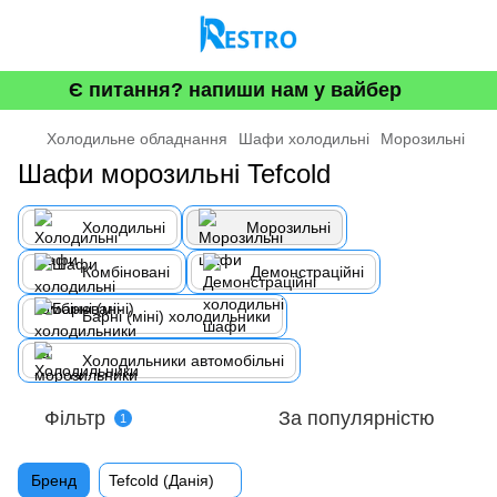
Є питання? напиши нам у вайбер
Холодильне обладнання
Шафи холодильні
Морозильнi
Шафи морозильні Tefcold
Холодильні
Морозильнi
Комбіновані
Демонстраційні
Барні (міні) холодильники
Холодильники автомобільні
Фільтр
За популярністю
1
Бренд
Tefcold (Данія)