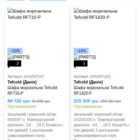
−10%
−10%
3
3
Артикул: (AX)097147
Артикул: (AX)097165
Tefcold (Данія)
Tefcold (Данія)
Шафа морозильна Tefcold
Шафа морозильна Tefcold
RF710-P
RF1420-P
89 726 грн
233 335 грн
99 696 грн
259 261 грн
Під замовлення
Під замовлення
Загальний / корисний об'єм:
Загальний / корисний об'єм:
650/597 л. Температурний
1410/1325 л. Температурний
діапазон: -24 ... -18 C Кількість і
діапазон: -24 ... -18 C Кількість і
тип дверей: 1 pаспашная
тип дверей: 2 pаспашние
самозакривних глуха.
самозакриваються глухі.