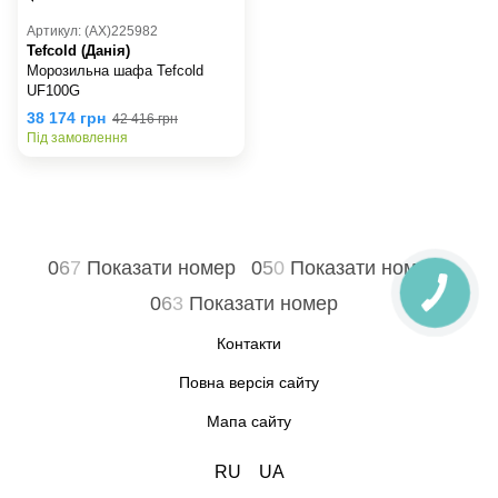
Артикул: (AX)225982
Tefcold (Данія)
Морозильна шафа Tefcold
UF100G
38 174 грн
42 416 грн
Під замовлення
0
6
7
Показати номер
0
5
0
Показати номер
0
6
3
Показати номер
Контакти
Повна версія сайту
Мапа сайту
RU
UA