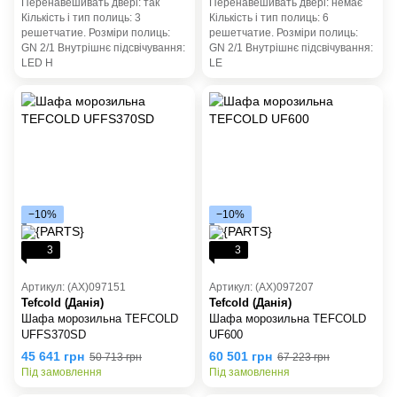
Перенавешивать двері: так
Перенавешивать двері: немає
Кількість і тип полиць: 3
Кількість і тип полиць: 6
pешетчатие. Розміри полиць:
pешетчатие. Розміри полиць:
GN 2/1 Внутрішнє підсвічування:
GN 2/1 Внутрішнє підсвічування:
LED Н
LE
−10%
−10%
3
3
Артикул: (AX)097151
Артикул: (AX)097207
Tefcold (Данія)
Tefcold (Данія)
Шафа морозильна TEFCOLD
Шафа морозильна TEFCOLD
UFFS370SD
UF600
45 641 грн
60 501 грн
50 713 грн
67 223 грн
Під замовлення
Під замовлення