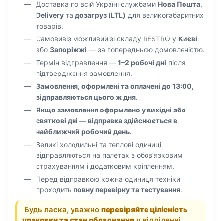
Доставка по всій Україні службами
Нова Пошта
,
Delivery
та
дозагруз (LTL)
для великогабаритних
товарів.
Самовивіз можливий зі складу RESTRO у
Києві
або
Запоріжжі
— за попередньою домовленістю.
Термін відправлення —
1–2 робочі дні
після
підтвердження замовлення.
Замовлення, оформлені та оплачені до 13:00,
відправляються цього ж дня.
Якщо замовлення оформлено у вихідні або
святкові дні — відправка здійснюється в
найближчий робочий день.
Великі холодильні та теплові одиниці
відправляються на палетах з обов’язковим
страхуванням і додатковим кріпленням.
Перед відправкою кожна одиниця техніки
проходить
повну перевірку та тестування
.
Будь ласка, уважно
перевіряйте цілісність
упаковки та стан обладнання
у відділенні