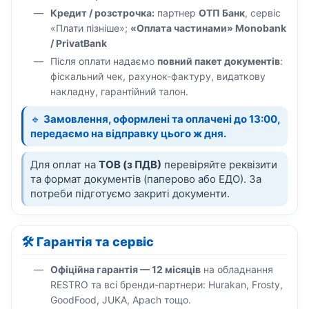
Кредит / розстрочка:
партнер
ОТП Банк
, сервіс
«Плати пізніше»;
«Оплата частинами» Monobank
/ PrivatBank
Після оплати надаємо
повний пакет документів
:
фіскальний чек, рахунок-фактуру, видаткову
накладну, гарантійний талон.
🔹
Замовлення, оформлені та оплачені до 13:00,
передаємо на відправку цього ж дня.
Для оплат на
ТОВ (з ПДВ)
перевіряйте реквізити
та формат документів (паперово або ЕДО). За
потреби підготуємо закриті документи.
🛠️ Гарантія та сервіс
Офіційна гарантія — 12 місяців
на обладнання
RESTRO та всі бренди-партнери: Hurakan, Frosty,
GoodFood, JUKA, Apach тощо.