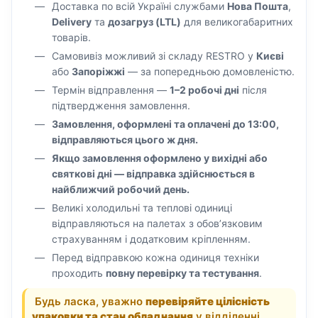
Доставка по всій Україні службами
Нова Пошта
,
Delivery
та
дозагруз (LTL)
для великогабаритних
товарів.
Самовивіз можливий зі складу RESTRO у
Києві
або
Запоріжжі
— за попередньою домовленістю.
Термін відправлення —
1–2 робочі дні
після
підтвердження замовлення.
Замовлення, оформлені та оплачені до 13:00,
відправляються цього ж дня.
Якщо замовлення оформлено у вихідні або
святкові дні — відправка здійснюється в
найближчий робочий день.
Великі холодильні та теплові одиниці
відправляються на палетах з обов’язковим
страхуванням і додатковим кріпленням.
Перед відправкою кожна одиниця техніки
проходить
повну перевірку та тестування
.
Будь ласка, уважно
перевіряйте цілісність
упаковки та стан обладнання
у відділенні