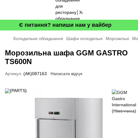
Є питання? напиши нам у вайбер
Холодильне обладнання
Шафи холодильні
Морозильнi
Мо
Морозильна шафа GGM GASTRO
TS600N
Артикул:
(AK)087163
Написати відгук