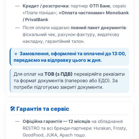
Кредит / розстрочка:
партнер
ОТП Банк
, сервіс
«Плати пізніше»;
«Оплата частинами» Monobank
/ PrivatBank
Після оплати надаємо
повний пакет документів
:
фіскальний чек, рахунок-фактуру, видаткову
накладну, гарантійний талон.
🔹
Замовлення, оформлені та оплачені до 13:00,
передаємо на відправку цього ж дня.
Для оплат на
ТОВ (з ПДВ)
перевіряйте реквізити
та формат документів (паперово або ЕДО). За
потреби підготуємо закриті документи.
🛠️ Гарантія та сервіс
Офіційна гарантія — 12 місяців
на обладнання
RESTRO та всі бренди-партнери: Hurakan, Frosty,
GoodFood, JUKA, Apach тощо.