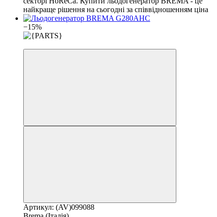
секторі HoReCa. Купити льодогенератор BREMA - це
найкраще рішення на сьогодні за співвідношенням ціна
−15%
3
Артикул: (AV)099088
Brema (Італія)