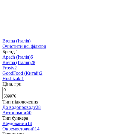
Brema (Італія)
Очистити всі фільтри
Бренд
‍
1
Apach (Італія)
6
Brema (Італія)
28
Frosty
2
GoodFood (Китай)
2
Hoshizaki
1
Ціна, грн
Тип підключення
До водопроводу
28
Автономний
0
Тип бункера
Вбудований
14
Окремостоячий
14