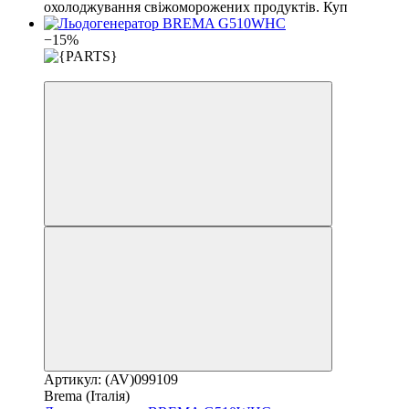
охолоджування свіжоморожених продуктів. Куп
−15%
3
Артикул: (AV)099109
Brema (Італія)