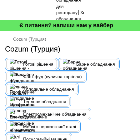
Є питання? напиши нам у вайбер
Cozum (Турция)
Cozum (Турция)
Готові рішення
Барне обладнання
Фаст-фуд (вулична торгівля)
Холодильне обладнання
Теплове обладнання
Електромеханічне обладнання
Меблі з нержавіючої сталі
Посудомийні машини