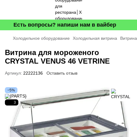
Есть вопросы? напиши нам в вайбер
Холодильное оборудование
Холодильная витрина
Витрина
Витрина для мороженого
CRYSTAL VENUS 46 VETRINE
Артикул:
22222136
Оставить отзыв
−5%
3