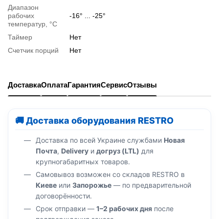
Диапазон
рабочих
-16° ... -25°
температур, °C
Таймер
Нет
Счетчик порций
Нет
Доставка
Оплата
Гарантия
Сервис
Отзывы
🚚 Доставка оборудования RESTRO
Доставка по всей Украине службами
Новая
Почта
,
Delivery
и
догруз (LTL)
для
крупногабаритных товаров.
Самовывоз возможен со складов RESTRO в
Киеве
или
Запорожье
— по предварительной
договорённости.
Срок отправки —
1–2 рабочих дня
после