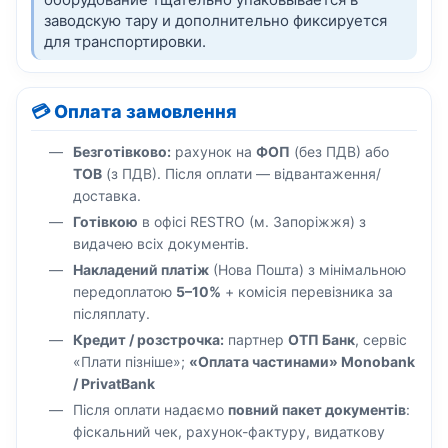
заводскую тару и дополнительно фиксируется
для транспортировки.
💳 Оплата замовлення
Безготівково:
рахунок на
ФОП
(без ПДВ) або
ТОВ
(з ПДВ). Після оплати — відвантаження/
доставка.
Готівкою
в офісі RESTRO (м. Запоріжжя) з
видачею всіх документів.
Накладений платіж
(Нова Пошта) з мінімальною
передоплатою
5–10%
+ комісія перевізника за
післяплату.
Кредит / розстрочка:
партнер
ОТП Банк
, сервіс
«Плати пізніше»;
«Оплата частинами» Monobank
/ PrivatBank
Після оплати надаємо
повний пакет документів
:
фіскальний чек, рахунок-фактуру, видаткову