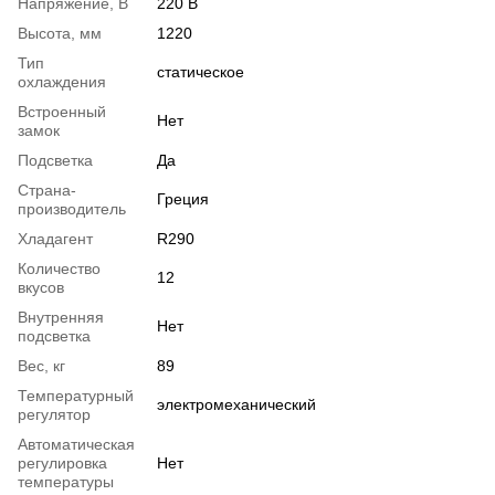
Напряжение, В
220 В
Высота, мм
1220
Тип
статическое
охлаждения
Встроенный
Нет
замок
Подсветка
Да
Страна-
Греция
производитель
Хладагент
R290
Количество
12
вкусов
Внутренняя
Нет
подсветка
Вес, кг
89
Температурный
электромеханический
регулятор
Автоматическая
регулировка
Нет
температуры