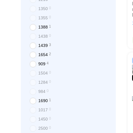
0
1350
0
1355
1
1388
0
1438
3
1439
2
1654
4
909
0
1504
0
1284
0
984
1
1690
0
1017
0
1450
0
2500