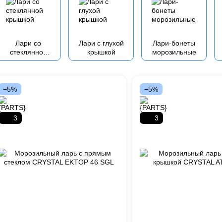
Лари со
Лари с глухой
Лари-бонеты
стеклянной
крышкой
морозильные
крышкой
−5%
−5%
3
3