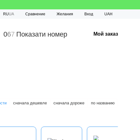
Сравнение
RU
UA
Желания
Вход
UAH
0
6
7
Показати номер
Мой заказ
ости
сначала дешевле
сначала дороже
по названию