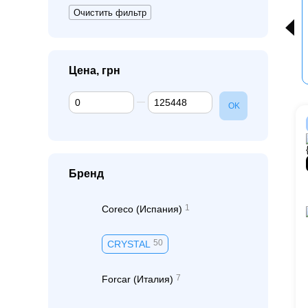
Очистить фильтр
Цена, грн
От Цена, грн
До Цена, грн
OK
Бренд
1
Coreco (Испания)
50
CRYSTAL
7
Forcar (Италия)