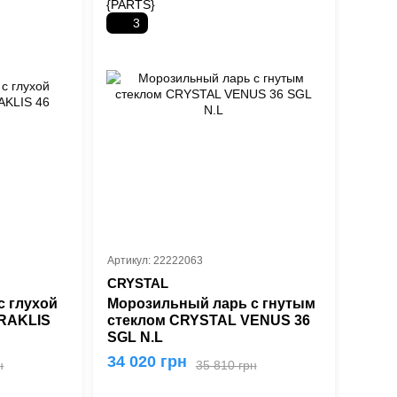
3
Артикул: 22222063
CRYSTAL
с глухой
Морозильный ларь с гнутым
RAKLIS
стеклом CRYSTAL VENUS 36
SGL N.L
34 020 грн
н
35 810 грн