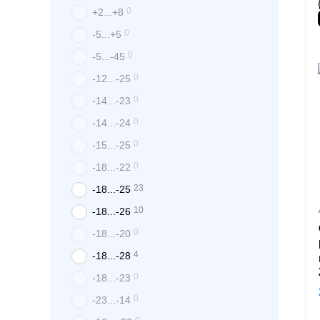
0
+2...+8
0
-5...+5
0
-5...-45
0
-12...-25
0
-14...-23
0
-14...-24
0
-15...-25
0
-18...-22
23
-18...-25
10
-18...-26
0
-18...-20
4
-18...-28
0
-18...-23
0
-23...-14