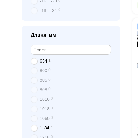
0
-16…-20
0
-18…-24
Длина, мм
1
654
0
800
0
805
0
808
0
1016
0
1018
0
1060
4
1184
0
1216