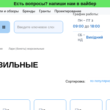
Есть вопросы? напиши нам в вайбер
ти и обзоры
Бренды
Гранты
Проектирование
График работы:
таж и Сервис
Бонусная система
з
ПН – ПТ
09:00
до
18:00
СБ –
Вихідний
НД
ие
Лари (бонеты) морозильные
ОЗИЛЬНЫЕ
по популярн
Сортировка: