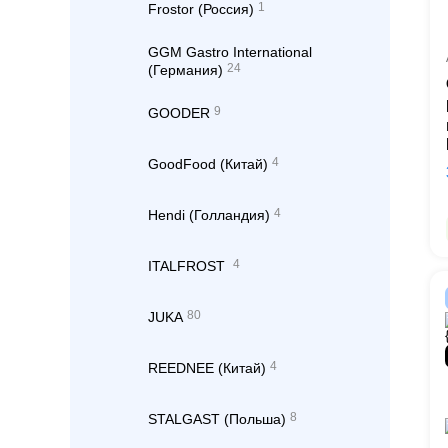
1
Frostor (Россия)
GGM Gastro International
24
(Германия)
9
GOODER
4
GoodFood (Китай)
4
Hendi (Голландия)
4
ITALFROST
80
JUKA
4
REEDNEE (Китай)
8
STALGAST (Польша)