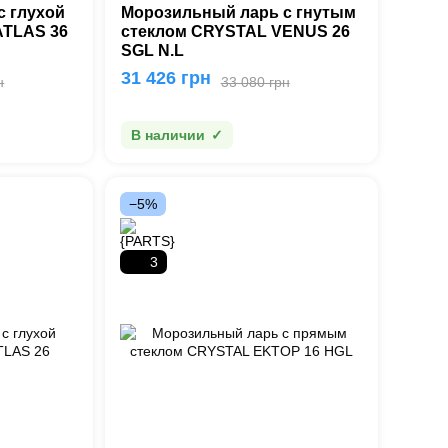
с глухой
Морозильный ларь с гнутым
ATLAS 36
стеклом CRYSTAL VENUS 26
SGL N.L
31 426 грн
н
33 080 грн
В наличии
−5%
3