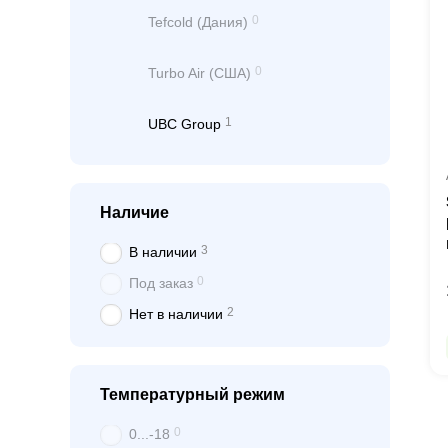
0
Tefcold (Дания)
0
Turbo Air (США)
1
UBC Group
Наличие
3
В наличии
0
Под заказ
2
Нет в наличии
Температурный режим
0
0...-18