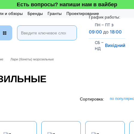
Есть вопросы? напиши нам в вайбер
ти и обзоры
Бренды
Гранты
Проектирование
График работы:
таж и Сервис
Бонусная система
з
ПН – ПТ
09:00
до
18:00
СБ –
Вихідний
НД
ие
Лари (бонеты) морозильные
ОЗИЛЬНЫЕ
по популярн
Сортировка: