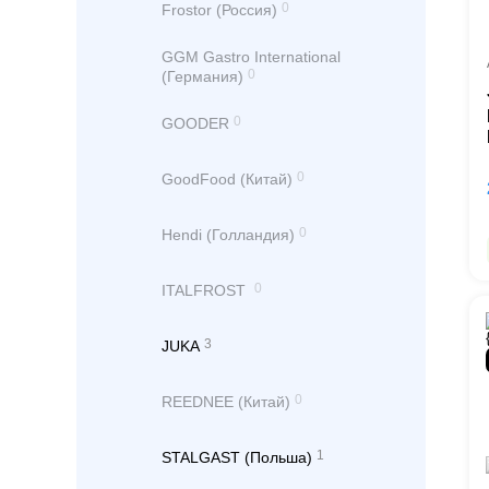
0
Frostor (Россия)
GGM Gastro International
0
(Германия)
0
GOODER
0
GoodFood (Китай)
0
Hendi (Голландия)
0
ITALFROST
3
JUKA
0
REEDNEE (Китай)
1
STALGAST (Польша)