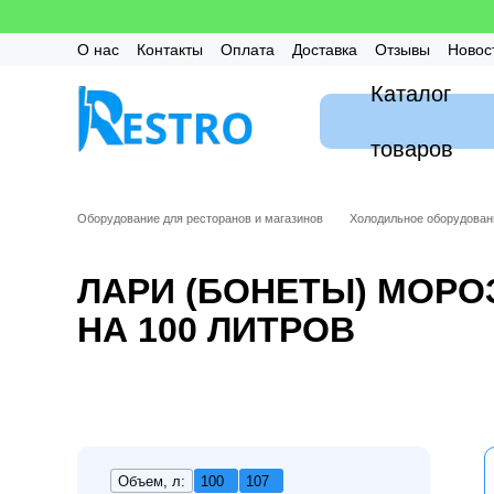
Перейти к основному контенту
О нас
Контакты
Оплата
Доставка
Отзывы
Новос
Калькулятор
Гарантия
FAQ / Частые вопросы
Мон
Каталог
товаров
Оборудование для ресторанов и магазинов
Холодильное оборудован
ЛАРИ (БОНЕТЫ) МОР
НА 100 ЛИТРОВ
Объем, л:
100
107