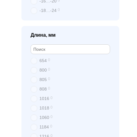
0
-16…-20
0
-18…-24
Длина, мм
0
654
0
800
0
805
0
808
0
1016
0
1018
0
1060
0
1184
0
1216