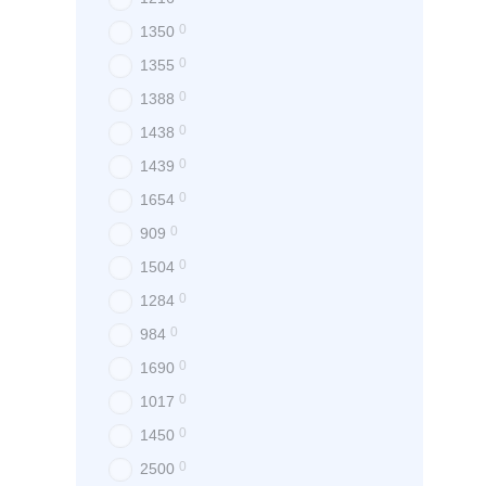
0
1350
0
1355
0
1388
0
1438
0
1439
0
1654
0
909
0
1504
0
1284
0
984
0
1690
0
1017
0
1450
0
2500