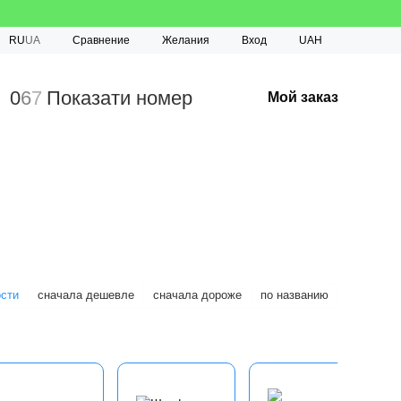
Сравнение
RU
UA
Желания
Вход
UAH
0
6
7
Показати номер
Мой заказ
ости
сначала дешевле
сначала дороже
по названию