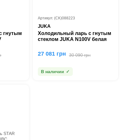
Артикул: (CK)088223
JUKA
с гнутым
Холодильный ларь с гнутым
V
стеклом JUKA N100V белая
27 081 грн
н
30 090 грн
В наличии