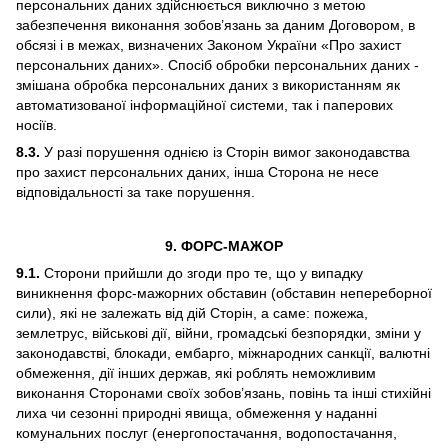
персональних даних здійснюється виключно з метою
забезпечення виконання зобов’язань за даним Договором, в
обсязі і в межах, визначених Законом України «Про захист
персональних даних». Спосіб обробки персональних даних -
змішана обробка персональних даних з використанням як
автоматизованої інформаційної системи, так і паперових
носіїв.
8.3.
У разі порушення однією із Сторін вимог законодавства
про захист персональних даних, інша Сторона не несе
відповідальності за таке порушення.
9. ФОРС-МАЖОР
9.1.
Сторони прийшли до згоди про те, що у випадку
виникнення форс-мажорних обставин (обставин непереборної
сили), які не залежать від дій Сторін, а саме: пожежа,
землетрус, військові дії, війни, громадські безпорядки, зміни у
законодавстві, блокади, ембарго, міжнародних санкції, валютні
обмеження, дії інших держав, які роблять неможливим
виконання Сторонами своїх зобов’язань, повінь та інші стихійні
лиха чи сезонні природні явища, обмеження у наданні
комунальних послуг (енергопостачання, водопостачання,