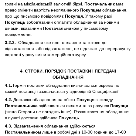
гривні на міжбанківській валютній біржі.
Постачальник
має
право змінити вартість неоплаченого
Покупцем
обладнання,
про що письмово повідомляє
Покупця.
У такому разі
Покупець
зобов’язаний оплатити обладнання за новими
цінами, вказаними
Постачальником
у письмовому
повідомленні.
3.2.3.
Обладнання яке вже оплачене та готове до
відвантаження або відвантажене, не підлягає до перерахунку
вартості у разу зміни комерційного курсу .
4. СТРОКИ, ПОРЯДОК ПОСТАВКИ І ПЕРЕДАЧІ
ОБЛАДНАННЯ
4.1.
Термін поставки обладнання визначається окремо по
кожній поставці і зазначається у відповідній Специфікації.
4.2.
Доставка обладнання на об'єкт
Покупця
зі складу
Постачальника
здійснюється силами та за рахунок
Покупця
(якщо Сторони не погодять інше). Розвантаження обладнання
в пункті доставки здійснює
Покупець
.
4.3.
Відвантаження обладнання здійснюється
Постачальником
лише в робочі дні з 10-00 години до 17-00