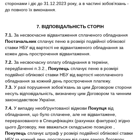
сторонами і діє до 31.12.2023 року, а в частині зобов’язань -
до повного їх виконання.
7. ВІДПОВІДАЛЬНІСТЬ СТОРІН
7.1.
За несвоєчасне відвантаження сплаченого обладнання
Постачальник
сплачує пеню в розмірі подвійної облікової
ставки НБУ від вартості не відвантаженого обладнання за
кожен день прострочення відвантаження.
7.2.
За несвоєчасну оплату обладнання в терміни,
передбаченні п.3.2.,
Покупець
сплачує пеню в розмірі
подвійної облікової ставки НБУ від вартості неоплаченого
обладнання за кожний день прострочення платежу.
7.3.
У разі порушення зобов'язань за цим Договором сторони
несуть відповідальність, визначену цим Договором та чинним
законодавством України.
7.4.
У випадку необґрунтованої відмови
Покупця
від
обладнання, що було сплачене, але не відвантажене,
перерахованого в Специфікаціях (рахунках фактурах) згідно
цього Договору, яке вважаться складською позицією ,
Покупець
сплачує штраф у розмірі подвійної облікової ставки
НБУ за кожний день прострочки від суми даного Договору.