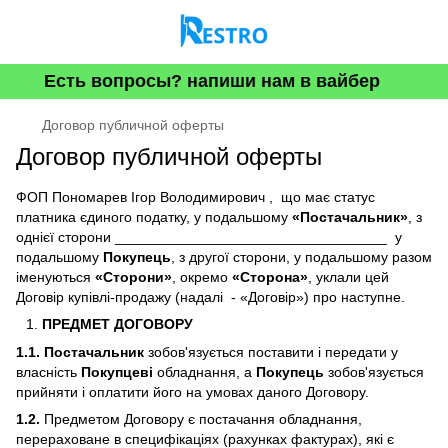
Есть вопросы? напиши нам в вайбер
Договор публичной оферты
Договор публичной оферты
ФОП Пономарев Ігор Володимирович , що має статус
платника єдиного податку, у подальшому
«Постачальник»
, з
однієї сторони __________________________________
у
подальшому
Покупець
, з другої сторони, у подальшому разом
іменуються
«Сторони»
, окремо
«Сторона»
, уклали цей
Договір купівлі-продажу (надалі - «Договір») про наступне.
ПРЕДМЕТ ДОГОВОРУ
1.1. Постачальник
зобов'язується поставити і передати у
власність
Покупцеві
обладнання, а
Покупець
зобов'язується
прийняти і оплатити його на умовах даного Договору.
1.2.
Предметом Договору є постачання обладнання,
перераховане в специфікаціях (рахунках фактурах), які є