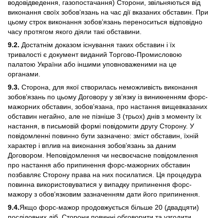
водовідведення, газопостачання) Сторони, звільняються від
виконання своїх зобов’язань на час дії вказаних обставин. При
цьому строк виконання зобов’язань переноситься відповідно
часу протягом якого діяли такі обставини.
9.2.
Достатнім доказом існування таких обставин і їх
тривалості є документ виданий Торгово-Промисловою
палатою України або іншими уповноваженими на це
органами.
9.3.
Сторона, для якої створилась неможливість виконання
зобов’язань по цьому Договору у зв’язку із виникненням форс-
мажорних обставин, зобов’язана, про настання вищевказаних
обставин негайно, але не пізніше 3 (трьох) днів з моменту їх
настання, в письмовій формі повідомити другу Сторону. У
повідомленні повинно бути зазначено: зміст обставин, їхній
характер і вплив на виконання зобов’язань за даним
Договором. Неповідомлення чи несвоєчасне повідомлення
про настання або припинення форс-мажорних обставин
позбавляє Сторону права на них посилатися. Ця процедура
повинна використовуватися у випадку припинення форс-
мажору з обов’язковим зазначенням дати його припинення.
9.4.
Якщо форс-мажор продовжується більше 20 (двадцяти)
послідовних діб, Сторони повинні обговорити та узгодити