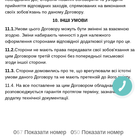
прийняття відповідних заходів, спрямованих на виконання
своїх зобов’язань по даному Договору.
10. ІНШІ УМОВИ
11.1.
Умови цього Договору можуть бути змінені за взаємною
згодою. Зміни набирають чинності з дня належного
оформлення сторонами відповідної додаткової угоди про це.
11.2.
Сторони не мають права передавати свої зобов'язання за
цим Договором третій стороні без попередньої письмової
згоди іншої сторони.
11.3.
Сторони домовились про те, що врегулювали всі істотні
умови даного Договору та не мають претензій до його змісту.
11.4. На все поставлене за цим Договором обладнання
розповсюджується гарантія протягом терміну, зазначеного в
додатку технічної документації.
0
6
7
Показати номер
0
5
0
Показати номер