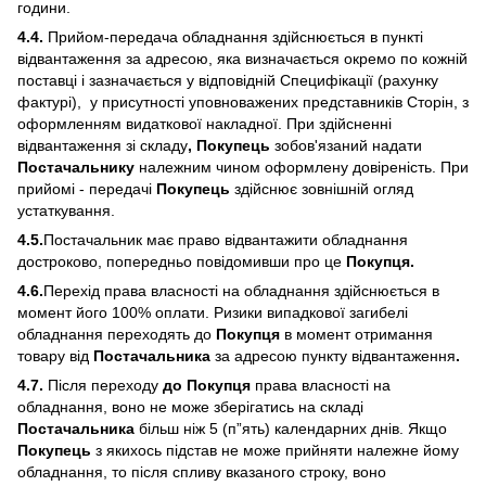
години.
4.4.
Прийом-передача обладнання здійснюється в пункті
відвантаження за адресою, яка визначається окремо по кожній
поставці і зазначається у відповідній Специфікації (рахунку
фактурі), у присутності уповноважених представників Сторін, з
оформленням видаткової накладної. При здійсненні
відвантаження зі складу
, Покупець
зобов'язаний надати
Постачальнику
належним чином оформлену довіреність. При
прийомі - передачі
Покупець
здійснює зовнішній огляд
устаткування.
4.5.
Постачальник має право відвантажити обладнання
достроково, попередньо повідомивши про це
Покупця.
4.6.
Перехід права власності на обладнання здійснюється в
момент його 100% оплати. Ризики випадкової загибелі
обладнання переходять до
Покупця
в момент отримання
товару від
Постачальника
за адресою пункту відвантаження
.
4.7.
Після переходу
до Покупця
права власності на
обладнання, воно не може зберігатись на складі
Постачальника
більш ніж 5 (п”ять) календарних днів. Якщо
Покупець
з якихось підстав не може прийняти належне йому
обладнання, то після спливу вказаного строку, воно