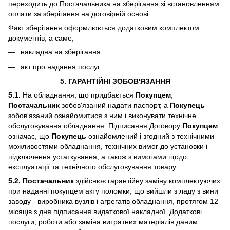
переходить до Постачальника на зберігання зі встановленням
оплати за зберігання на договірній основі.
Факт зберігання оформлюється додатковим комплектом
документів, а саме;
накладна на зберігання
акт про надання послуг.
5. ГАРАНТІЙНІ ЗОБОВ'ЯЗАННЯ
5.1.
На обладнання, що придбається
Покупцем
,
Постачальник
зобов'язаний надати паспорт, а
Покупець
зобов'язаний ознайомитися з ним і виконувати технічне
обслуговування обладнання. Підписання Договору
Покупцем
означає, що
Покупець
ознайомлений і згодний з технічними
можливостями обладнання, технічних вимог до установки і
підключення устаткування, а також з вимогами щодо
експлуатації та технічного обслуговування товару.
5.2. Постачальник
здійснює гарантійну заміну комплектуючих
при наданні покупцем акту поломки, що вийшли з ладу з вини
заводу - виробника вузлів і агрегатів обладнання, протягом 12
місяців з дня підписання видаткової накладної. Додаткові
послуги, роботи або заміна витратних матеріалів даним