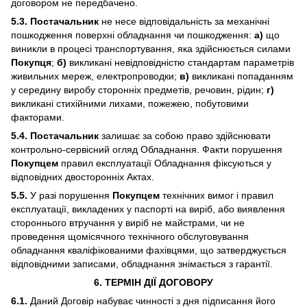
договором не передбачено.
5.3. Постачальник
не несе відповідальність за механічні
пошкодження поверхні обладнання чи пошкодження:
а)
що
виникли в процесі транспортування, яка здійснюється силами
Покупця
;
б)
викликані невідповідністю стандартам параметрів
живильних мереж, електропроводки;
в)
викликані попаданням
у середину виробу сторонніх предметів, речовин, рідин;
г)
викликані стихійними лихами, пожежею, побутовими
факторами.
5.4. Постачальник
залишає за собою право здійснювати
контрольно-сервісний огляд Обладнання. Факти порушення
Покупцем
правил експлуатації Обладнання фіксуються у
відповідних двосторонніх Актах.
5.5.
У разі порушення
Покупцем
технічних вимог і правил
експлуатації, викладених у паспорті на виріб, або виявлення
стороннього втручання у виріб не майстрами, чи не
проведення щомісячного технічного обслуговування
обладнання кваліфікованими фахівцями, що затверджується
відповідними записами, обладнання знімається з гарантії.
6. ТЕРМІН ДІЇ ДОГОВОРУ
6.1.
Даний Договір набуває чинності з дня підписання його